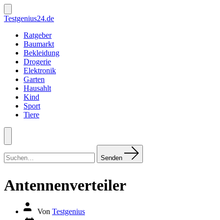
Zum
Inhalt
Suche
Testgenius24.de
ein-/ausblenden
springen
Ratgeber
Baumarkt
Bekleidung
Drogerie
Elektronik
Garten
Hausahlt
Kind
Sport
Tiere
Menü
Suchen
nach:
Senden
Antennenverteiler
Autor
Von
Testgenius
des
Datum