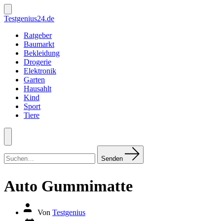
Zum
Inhalt
Suche
Testgenius24.de
ein-/ausblenden
springen
Ratgeber
Baumarkt
Bekleidung
Drogerie
Elektronik
Garten
Hausahlt
Kind
Sport
Tiere
Menü
Suchen
nach:
Senden
Auto Gummimatte
Autor
Von
Testgenius
des
Datum