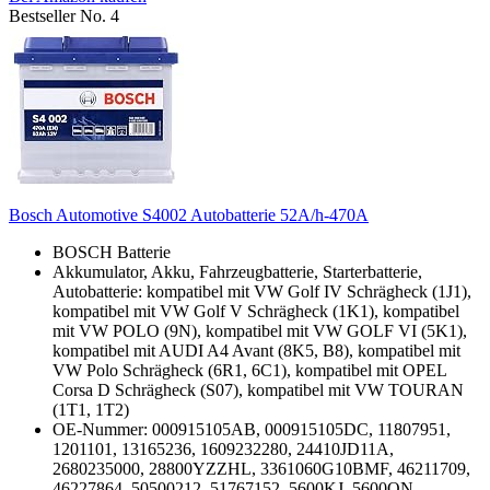
Bestseller No. 4
Bosch Automotive S4002 Autobatterie 52A/h-470A
BOSCH Batterie
Akkumulator, Akku, Fahrzeugbatterie, Starterbatterie,
Autobatterie: kompatibel mit VW Golf IV Schrägheck (1J1),
kompatibel mit VW Golf V Schrägheck (1K1), kompatibel
mit VW POLO (9N), kompatibel mit VW GOLF VI (5K1),
kompatibel mit AUDI A4 Avant (8K5, B8), kompatibel mit
VW Polo Schrägheck (6R1, 6C1), kompatibel mit OPEL
Corsa D Schrägheck (S07), kompatibel mit VW TOURAN
(1T1, 1T2)
OE-Nummer: 000915105AB, 000915105DC, 11807951,
1201101, 13165236, 1609232280, 24410JD11A,
2680235000, 28800YZZHL, 3361060G10BMF, 46211709,
46227864, 50500212, 51767152, 5600KJ, 5600QN,