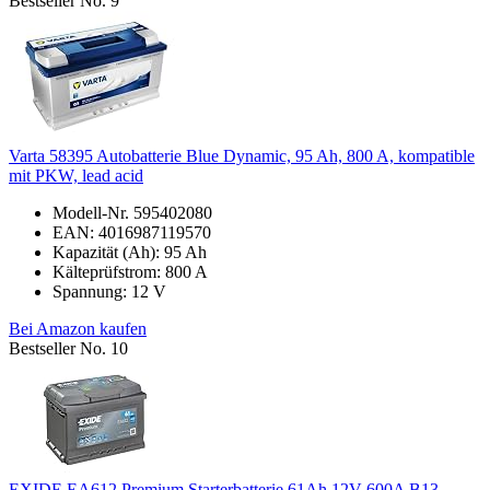
Bestseller No. 9
Varta 58395 Autobatterie Blue Dynamic, 95 Ah, 800 A, kompatible
mit PKW, lead acid
Modell-Nr. 595402080
EAN: 4016987119570
Kapazität (Ah): 95 Ah
Kälteprüfstrom: 800 A
Spannung: 12 V
Bei Amazon kaufen
Bestseller No. 10
EXIDE EA612 Premium Starterbatterie 61Ah 12V 600A B13