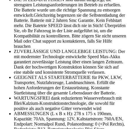
strengsten Leistungsanforderungen im Betrieb zu erfuellen.
Die Batterie wurde um die richtige Spannung zu entsorgen
entwickelt.Gleichzeitig begrenzen sie die Selbstentladung der
Batterie. Batterie mit 2 Jahren Smc Garantie. Kein Fehlstart
mehr. Die Batetrie SPEED lässt dich nie in Stich! Überprüfen
Sie, ob Ihr Fahrzeug in der Liste aufgeführt ist, um die
Kompatibilität zu kontrollieren. Bitte zögern Sie nicht unseren
Mail oder Chat support zu kontaktieren, falls Sie Hilfe
brauchen
ZUVERLÄSSIGE UND LANGLEBIGE LEISTUNG: Der
mit modernster Technologie entwickelte Speed Max-Akku
garantiert zuverlässige Leistung über einen langen Zeitraum.
Dank der hochwertigen Konstruktion können Sie sich auf
eine stabile und konsistente Stromquelle verlassen.
GEEIGNET ALS STARTERBATTERIE für PKW, LKW,
Transporter, Nutzfahrzeuge, Landmaschinen. Erfüllt die
hohen Anforderungen der Erstausrüstung. Konstante
Startleistung über die gesamte Lebensdauer der Batterie.
WARTUNGSFREI dank reduziertem Wasserverbrauch mit
Blei/Kalzium-Konstruktionstechnologie, die sowohl für
positive als auch negative Gitter verwendet wird
ABMESSUNGEN (L x B x H): 278 x 175 x 190mm,
Kapazität: 70Ah, Spannung: 12V, Kaltstartstrom: 760A/EN,
Endpolart: Normalpol Rund, Polanordnung: 0 (+Pol Rechts),