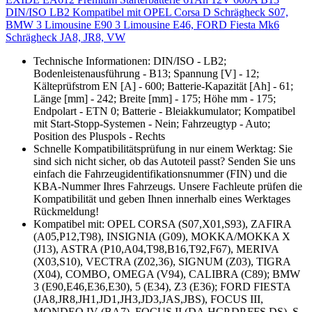
DIN/ISO LB2 Kompatibel mit OPEL Corsa D Schrägheck S07,
BMW 3 Limousine E90 3 Limousine E46, FORD Fiesta Mk6
Schrägheck JA8, JR8, VW
Technische Informationen: DIN/ISO - LB2;
Bodenleistenausführung - B13; Spannung [V] - 12;
Kälteprüfstrom EN [A] - 600; Batterie-Kapazität [Ah] - 61;
Länge [mm] - 242; Breite [mm] - 175; Höhe mm - 175;
Endpolart - ETN 0; Batterie - Bleiakkumulator; Kompatibel
mit Start-Stopp-Systemen - Nein; Fahrzeugtyp - Auto;
Position des Pluspols - Rechts
Schnelle Kompatibilitätsprüfung in nur einem Werktag: Sie
sind sich nicht sicher, ob das Autoteil passt? Senden Sie uns
einfach die Fahrzeugidentifikationsnummer (FIN) und die
KBA-Nummer Ihres Fahrzeugs. Unsere Fachleute prüfen die
Kompatibilität und geben Ihnen innerhalb eines Werktages
Rückmeldung!
Kompatibel mit: OPEL CORSA (S07,X01,S93), ZAFIRA
(A05,P12,T98), INSIGNIA (G09), MOKKA/MOKKA X
(J13), ASTRA (P10,A04,T98,B16,T92,F67), MERIVA
(X03,S10), VECTRA (Z02,36), SIGNUM (Z03), TIGRA
(X04), COMBO, OMEGA (V94), CALIBRA (C89); BMW
3 (E90,E46,E36,E30), 5 (E34), Z3 (E36); FORD FIESTA
(JA8,JR8,JH1,JD1,JH3,JD3,JAS,JBS), FOCUS III,
MONDEO IV (BA7), FOCUS II (DA,HCP,DP,FFS,DS), S-