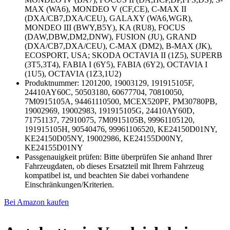
MAX (WA6), MONDEO V (CF,CE), C-MAX II
(DXA/CB7,DXA/CEU), GALAXY (WA6,WGR),
MONDEO III (BWY,B5Y), KA (RU8), FOCUS
(DAW,DBW,DM2,DNW), FUSION (JU), GRAND
(DXA/CB7,DXA/CEU), C-MAX (DM2), B-MAX (JK),
ECOSPORT, USA; SKODA OCTAVIA II (1Z5), SUPERB
(3T5,3T4), FABIA I (6Y5), FABIA (6Y2), OCTAVIA I
(1U5), OCTAVIA (1Z3,1U2)
Produktnummer: 1201200, 19003129, 191915105F,
24410AY60C, 50503180, 60677704, 70810050,
7M0915105A, 94461110500, MCEX520PF, PM30780PB,
19002969, 19002983, 191915105G, 24410AY60D,
71751137, 72910075, 7M0915105B, 99961105120,
191915105H, 90540476, 99961106520, KE24150D01NY,
KE24150D05NY, 19002986, KE24155D00NY,
KE24155D01NY
Passgenauigkeit prüfen: Bitte überprüfen Sie anhand Ihrer
Fahrzeugdaten, ob dieses Ersatzteil mit Ihrem Fahrzeug
kompatibel ist, und beachten Sie dabei vorhandene
Einschränkungen/Kriterien.
Bei Amazon kaufen