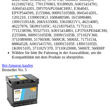
61216927452, 7701376963, 93189920, A0015414701,
A0045414201, DP370APU044CH0U, E364041,
EPYP54459S, Z155066, 000915105BB, 0045414201,
1201210, 13390019GJ, 1608480580, 1615090480,
1J0915105AB, 268AS35000, 33610821V1, 46214085,
46227876, 5K0915105C, 61218376453, 71751133,
7711238596, 95527533, A0015414801, LP370APE044CH0,
Z255066, 000915105DB, 1H0915105B, 371102V360,
37110B9000, 51760308, 5600CR, 5600JZ, 71751134,
88864528, A0015415701, 1H0915105F, 1J0915105D,
1K0915105, 371102V370, 37110GD000, 5600JT, 5600HP
Wählen Sie bitte Ihr Fahrzeug in der Auswahlliste, um die
Kompatibilität mit dem Produkt zu überprüfen.
Bei Amazon kaufen
Bestseller No. 5