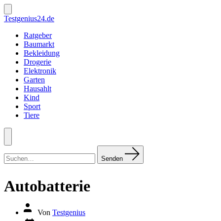
Zum
Inhalt
Suche
Testgenius24.de
ein-/ausblenden
springen
Ratgeber
Baumarkt
Bekleidung
Drogerie
Elektronik
Garten
Hausahlt
Kind
Sport
Tiere
Menü
Suchen
nach:
Senden
Autobatterie
Autor
Von
Testgenius
des
Datum