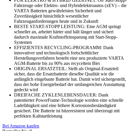
FÜR ELEKTRO & HYBRID GEEIGNET: Ob Start-Stopp-
Fahrzeuge oder Elektro- und Hybridelektroautos (xEV) – die
VARTA Batterien gewährleisten Sicherheit und
Zuverlässigkeit hinsichtlich wesentlicher
Fahrzeuganforderungen heute und in Zukunft
BESTE START-STOPP LEISTUNG: Eine AGM springt
schneller an, arbeitet härter und hält länger und sichert
dadurch maximale Kraftstoffeinsparung mit Start-Stopp-
Systemen
EFFIZIENTES RECYCLING-PROGRAMM: Dank
innovativer und technologisch fortschrittlicher
Herstellungsverfahren besteht eine neu produzierte VARTA
AGM-Batterie bis zu 90% aus recyceltem Blei
ORIGINAL ERSATZTEIL: Stellt als Original-Ersatzteil
sicher, dass die Ersatzbatterie dieselbe Qualität wie die
anfänglich eingebaute Batterie hat. Damit wird sichergestellt,
dass der hohe Energiebedarf der umfangreichen Ausstattung
gedeckt wird
DREIFACHE ZYKLENLEBENSDAUER: Dank
patentierter PowerFrame-Technologie werden eine schnelle
Ladefähigkeit und eine höhere Korrosionsbeständigkeit
gesichert. Die Batterie ist hitzeresistent und überzeugt mit
perfekten Kaltstartleistung
Bei Amazon kaufen