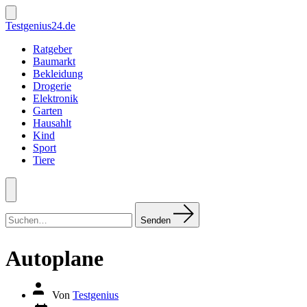
Zum
Inhalt
Suche
Testgenius24.de
ein-/ausblenden
springen
Ratgeber
Baumarkt
Bekleidung
Drogerie
Elektronik
Garten
Hausahlt
Kind
Sport
Tiere
Menü
Suchen
nach:
Senden
Autoplane
Autor
Von
Testgenius
des
Datum