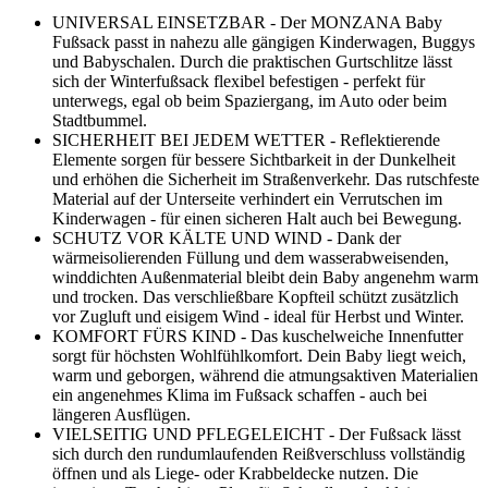
UNIVERSAL EINSETZBAR - Der MONZANA Baby
Fußsack passt in nahezu alle gängigen Kinderwagen, Buggys
und Babyschalen. Durch die praktischen Gurtschlitze lässt
sich der Winterfußsack flexibel befestigen - perfekt für
unterwegs, egal ob beim Spaziergang, im Auto oder beim
Stadtbummel.
SICHERHEIT BEI JEDEM WETTER - Reflektierende
Elemente sorgen für bessere Sichtbarkeit in der Dunkelheit
und erhöhen die Sicherheit im Straßenverkehr. Das rutschfeste
Material auf der Unterseite verhindert ein Verrutschen im
Kinderwagen - für einen sicheren Halt auch bei Bewegung.
SCHUTZ VOR KÄLTE UND WIND - Dank der
wärmeisolierenden Füllung und dem wasserabweisenden,
winddichten Außenmaterial bleibt dein Baby angenehm warm
und trocken. Das verschließbare Kopfteil schützt zusätzlich
vor Zugluft und eisigem Wind - ideal für Herbst und Winter.
KOMFORT FÜRS KIND - Das kuschelweiche Innenfutter
sorgt für höchsten Wohlfühlkomfort. Dein Baby liegt weich,
warm und geborgen, während die atmungsaktiven Materialien
ein angenehmes Klima im Fußsack schaffen - auch bei
längeren Ausflügen.
VIELSEITIG UND PFLEGELEICHT - Der Fußsack lässt
sich durch den rundumlaufenden Reißverschluss vollständig
öffnen und als Liege- oder Krabbeldecke nutzen. Die