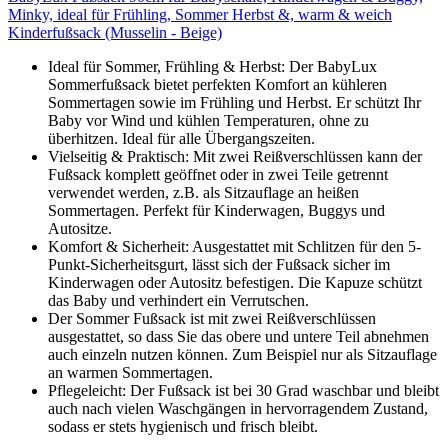
Minky, ideal für Frühling, Sommer Herbst &, warm & weich
Kinderfußsack (Musselin - Beige)
Ideal für Sommer, Frühling & Herbst: Der BabyLux
Sommerfußsack bietet perfekten Komfort an kühleren
Sommertagen sowie im Frühling und Herbst. Er schützt Ihr
Baby vor Wind und kühlen Temperaturen, ohne zu
überhitzen. Ideal für alle Übergangszeiten.
Vielseitig & Praktisch: Mit zwei Reißverschlüssen kann der
Fußsack komplett geöffnet oder in zwei Teile getrennt
verwendet werden, z.B. als Sitzauflage an heißen
Sommertagen. Perfekt für Kinderwagen, Buggys und
Autositze.
Komfort & Sicherheit: Ausgestattet mit Schlitzen für den 5-
Punkt-Sicherheitsgurt, lässt sich der Fußsack sicher im
Kinderwagen oder Autositz befestigen. Die Kapuze schützt
das Baby und verhindert ein Verrutschen.
Der Sommer Fußsack ist mit zwei Reißverschlüssen
ausgestattet, so dass Sie das obere und untere Teil abnehmen
auch einzeln nutzen können. Zum Beispiel nur als Sitzauflage
an warmen Sommertagen.
Pflegeleicht: Der Fußsack ist bei 30 Grad waschbar und bleibt
auch nach vielen Waschgängen in hervorragendem Zustand,
sodass er stets hygienisch und frisch bleibt.