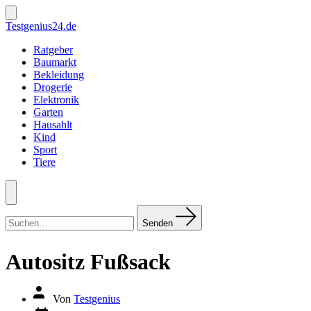
Zum
Inhalt
Suche
Testgenius24.de
ein-/ausblenden
springen
Ratgeber
Baumarkt
Bekleidung
Drogerie
Elektronik
Garten
Hausahlt
Kind
Sport
Tiere
Menü
Suchen
nach:
Senden
Autositz Fußsack
Autor
Von
Testgenius
des
Datum