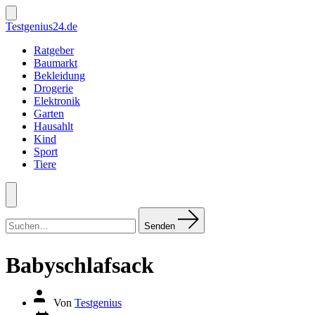
Zum
Inhalt
Suche
Testgenius24.de
ein-/ausblenden
springen
Ratgeber
Baumarkt
Bekleidung
Drogerie
Elektronik
Garten
Hausahlt
Kind
Sport
Tiere
Menü
Suchen
nach:
Senden
Babyschlafsack
Autor
Von
Testgenius
des
Datum