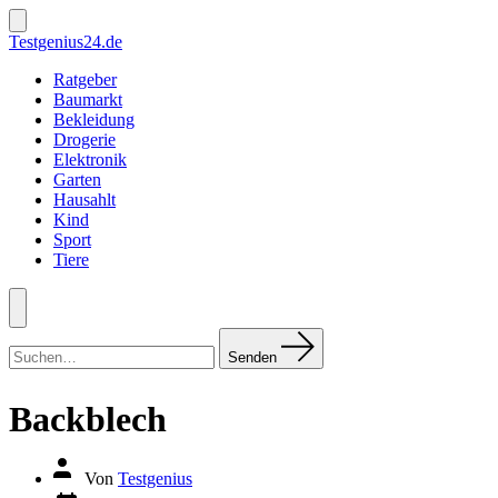
Zum
Inhalt
Suche
Testgenius24.de
ein-/ausblenden
springen
Ratgeber
Baumarkt
Bekleidung
Drogerie
Elektronik
Garten
Hausahlt
Kind
Sport
Tiere
Menü
Suchen
nach:
Senden
Backblech
Autor
Von
Testgenius
des
Datum