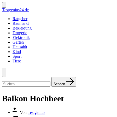
Zum
Inhalt
Suche
Testgenius24.de
ein-/ausblenden
springen
Ratgeber
Baumarkt
Bekleidung
Drogerie
Elektronik
Garten
Hausahlt
Kind
Sport
Tiere
Menü
Suchen
nach:
Senden
Balkon Hochbeet
Autor
Von
Testgenius
des
Datum