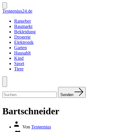
Zum
Inhalt
Suche
Testgenius24.de
ein-/ausblenden
springen
Ratgeber
Baumarkt
Bekleidung
Drogerie
Elektronik
Garten
Hausahlt
Kind
Sport
Tiere
Menü
Suchen
nach:
Senden
Bartschneider
Autor
Von
Testgenius
des
Datum