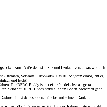
egstecken kann. Außerdem sind Sitz und Lenkrad verstellbar, wodurch
rse (Bremsen, Vorwärts, Rückwärts). Das BFR-System ermöglicht es,
infach und leicht!
fahren. Der BERG Buddy ist mit einer Pendelachse ausgestattet.
rch bleibt der BERG Buddy stabil auf dem Boden. Sicherheit geht
. Dadurch fährst du besonders mühelos und schnell. Dank der
lastung: 50 kg, Fahrergröße: 90 - 130 cm, Rahmenmaterial: Stahl