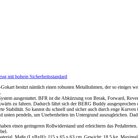
eug mit hohem Sicherheitsstandard
okart besitzt nämlich einen robusten Metallrahmen, der so einiges w
.
ystem ausgestattet. BFR ist die Abkürzung von Break, Forward, Reve
kwärts zu fahren. Dadurch fährt sich der BERG Buddy ausgesprochen e
 Stabilität. So kannst du schnell und sicher auch durch enge Kurven 
d unten pendeln, um Unebenheiten im Untergrund auszugleichen. Dadu
haben einen geringeren Rollwiderstand und erleichtern das Pedaltreten
bel.
erial, Maße (LxBxH): 115 x 65 x 63 cm, Gewicht: 18,5 kg, Maximalbe