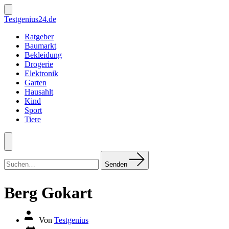
Zum
Inhalt
Suche
Testgenius24.de
ein-/ausblenden
springen
Ratgeber
Baumarkt
Bekleidung
Drogerie
Elektronik
Garten
Hausahlt
Kind
Sport
Tiere
Menü
Suchen
nach:
Senden
Berg Gokart
Autor
Von
Testgenius
des
Datum