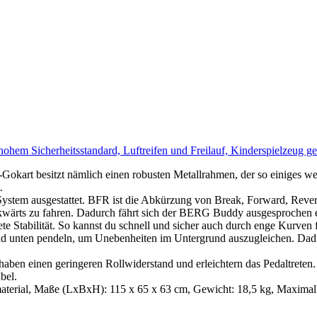
em Sicherheitsstandard, Luftreifen und Freilauf, Kinderspielzeug gee
okart besitzt nämlich einen robusten Metallrahmen, der so einiges w
.
ystem ausgestattet. BFR ist die Abkürzung von Break, Forward, Reve
kwärts zu fahren. Dadurch fährt sich der BERG Buddy ausgesprochen e
 Stabilität. So kannst du schnell und sicher auch durch enge Kurven 
d unten pendeln, um Unebenheiten im Untergrund auszugleichen. Dadu
haben einen geringeren Rollwiderstand und erleichtern das Pedaltreten
bel.
erial, Maße (LxBxH): 115 x 65 x 63 cm, Gewicht: 18,5 kg, Maximalbe