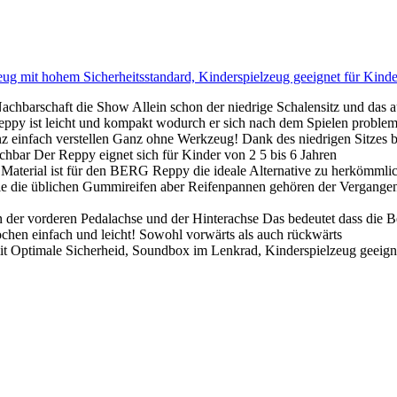
 mit hohem Sicherheitsstandard, Kinderspielzeug geeignet für Kinder
Nachbarschaft die Show Allein schon der niedrige Schalensitz und das 
py ist leicht und kompakt wodurch er sich nach dem Spielen probleml
nz einfach verstellen Ganz ohne Werkzeug! Dank des niedrigen Sitzes b
chbar Der Reppy eignet sich für Kinder von 2 5 bis 6 Jahren
Material ist für den BERG Reppy die ideale Alternative zu herkömml
 die üblichen Gummireifen aber Reifenpannen gehören der Vergangenhei
der vorderen Pedalachse und der Hinterachse Das bedeutet dass die B
hen einfach und leicht! Sowohl vorwärts als auch rückwärts
ptimale Sicherheid, Soundbox im Lenkrad, Kinderspielzeug geeignet 