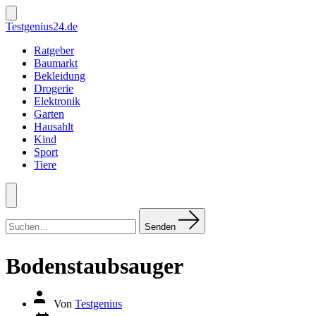
Zum
Inhalt
Suche
Testgenius24.de
ein-/ausblenden
springen
Ratgeber
Baumarkt
Bekleidung
Drogerie
Elektronik
Garten
Hausahlt
Kind
Sport
Tiere
Menü
Suchen
nach:
Senden
Bodenstaubsauger
Autor
Von
Testgenius
des
Datum