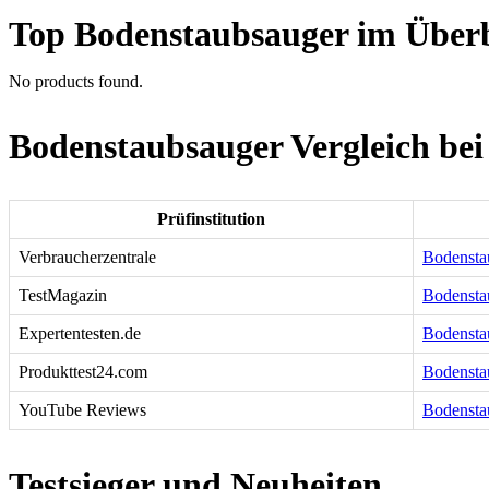
Top Bodenstaubsauger im Überb
No products found.
Bodenstaubsauger Vergleich bei
Prüfinstitution
Verbraucherzentrale
Bodenstau
TestMagazin
Bodensta
Expertentesten.de
Bodenstau
Produkttest24.com
Bodenstau
YouTube Reviews
Bodensta
Testsieger und Neuheiten