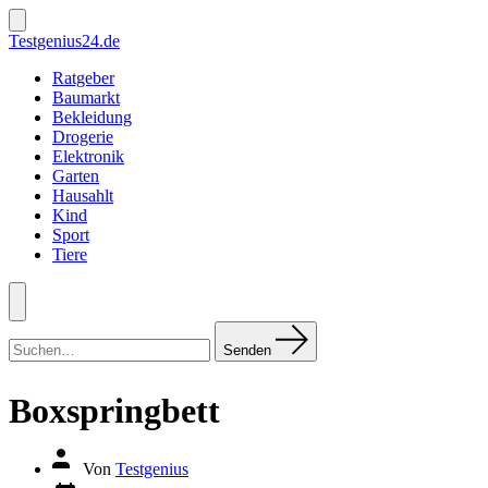
Zum
Inhalt
Suche
Testgenius24.de
ein-/ausblenden
springen
Ratgeber
Baumarkt
Bekleidung
Drogerie
Elektronik
Garten
Hausahlt
Kind
Sport
Tiere
Menü
Suchen
nach:
Senden
Boxspringbett
Autor
Von
Testgenius
des
Datum