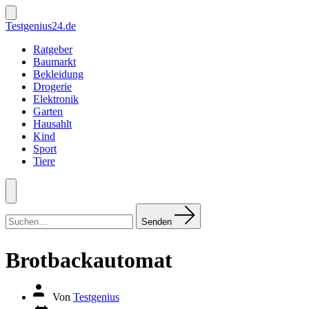
Zum
Inhalt
Suche
Testgenius24.de
ein-/ausblenden
springen
Ratgeber
Baumarkt
Bekleidung
Drogerie
Elektronik
Garten
Hausahlt
Kind
Sport
Tiere
Menü
Suchen
nach:
Senden
Brotbackautomat
Autor
Von
Testgenius
des
Datum