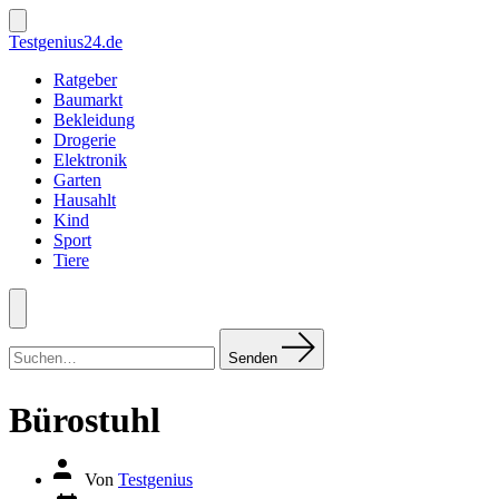
Zum
Inhalt
Suche
Testgenius24.de
ein-/ausblenden
springen
Ratgeber
Baumarkt
Bekleidung
Drogerie
Elektronik
Garten
Hausahlt
Kind
Sport
Tiere
Menü
Suchen
nach:
Senden
Bürostuhl
Autor
Von
Testgenius
des
Datum