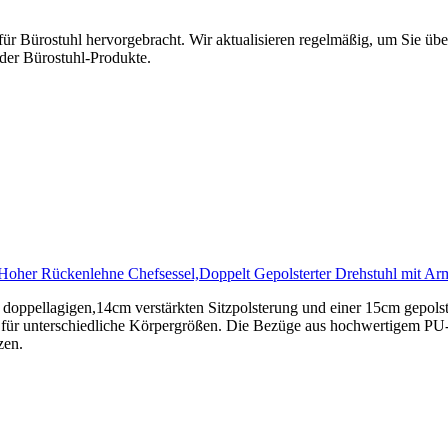
ür Bürostuhl hervorgebracht. Wir aktualisieren regelmäßig, um Sie üb
der Bürostuhl-Produkte.
her Rückenlehne Chefsessel,Doppelt Gepolsterter Drehstuhl mit Ar
r doppellagigen,14cm verstärkten Sitzpolsterung und einer 15cm gepols
t für unterschiedliche Körpergrößen. Die Bezüge aus hochwertigem PU-
zen.