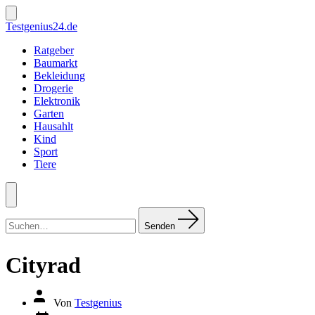
Zum
Inhalt
Suche
Testgenius24.de
ein-/ausblenden
springen
Ratgeber
Baumarkt
Bekleidung
Drogerie
Elektronik
Garten
Hausahlt
Kind
Sport
Tiere
Menü
Suchen
nach:
Senden
Cityrad
Autor
Von
Testgenius
des
Datum