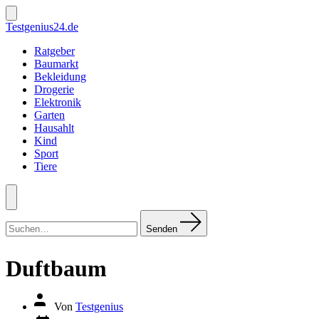
Zum
Inhalt
Suche
Testgenius24.de
ein-/ausblenden
springen
Ratgeber
Baumarkt
Bekleidung
Drogerie
Elektronik
Garten
Hausahlt
Kind
Sport
Tiere
Menü
Suchen
nach:
Senden
Duftbaum
Autor
Von
Testgenius
des
Datum