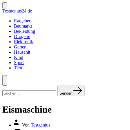
Zum
Inhalt
Suche
Testgenius24.de
ein-/ausblenden
springen
Ratgeber
Baumarkt
Bekleidung
Drogerie
Elektronik
Garten
Hausahlt
Kind
Sport
Tiere
Menü
Suchen
nach:
Senden
Eismaschine
Autor
Von
Testgenius
des
Datum