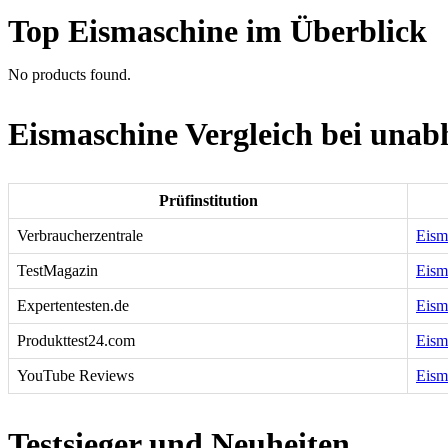
Top Eismaschine im Überblick
No products found.
Eismaschine Vergleich bei unab
Prüfinstitution
Verbraucherzentrale
Eism
TestMagazin
Eism
Expertentesten.de
Eism
Produkttest24.com
Eism
YouTube Reviews
Eism
Testsieger und Neuheiten