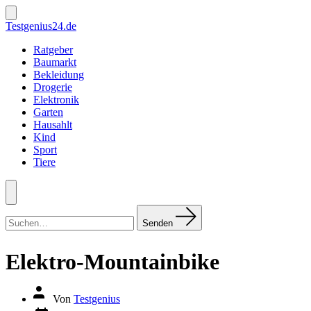
Zum
Inhalt
Suche
Testgenius24.de
ein-/ausblenden
springen
Ratgeber
Baumarkt
Bekleidung
Drogerie
Elektronik
Garten
Hausahlt
Kind
Sport
Tiere
Menü
Suchen
nach:
Senden
Elektro-Mountainbike
Autor
Von
Testgenius
des
Datum