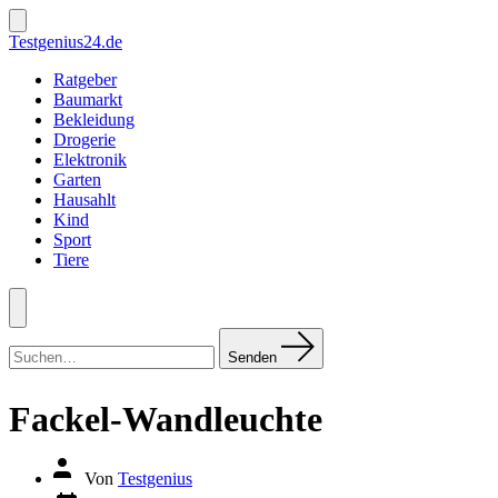
Zum
Inhalt
Suche
Testgenius24.de
ein-/ausblenden
springen
Ratgeber
Baumarkt
Bekleidung
Drogerie
Elektronik
Garten
Hausahlt
Kind
Sport
Tiere
Menü
Suchen
nach:
Senden
Fackel-Wandleuchte
Autor
Von
Testgenius
des
Datum