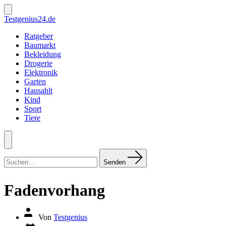
Zum
Inhalt
Suche
Testgenius24.de
ein-/ausblenden
springen
Ratgeber
Baumarkt
Bekleidung
Drogerie
Elektronik
Garten
Hausahlt
Kind
Sport
Tiere
Menü
Suchen
nach:
Senden
Fadenvorhang
Autor
Von
Testgenius
des
Datum