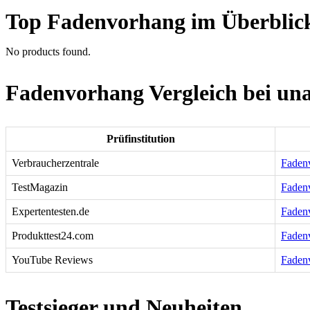
Top Fadenvorhang im Überblic
No products found.
Fadenvorhang Vergleich bei una
Prüfinstitution
Verbraucherzentrale
Fadenv
TestMagazin
Fadenv
Expertentesten.de
Fadenv
Produkttest24.com
Fadenv
YouTube Reviews
Faden
Testsieger und Neuheiten