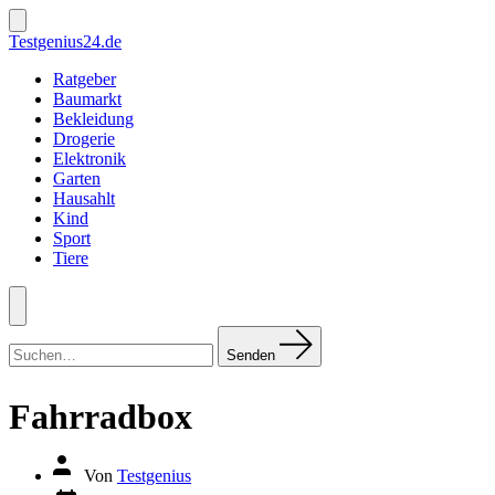
Zum
Inhalt
Suche
Testgenius24.de
ein-/ausblenden
springen
Ratgeber
Baumarkt
Bekleidung
Drogerie
Elektronik
Garten
Hausahlt
Kind
Sport
Tiere
Menü
Suchen
nach:
Senden
Fahrradbox
Autor
Von
Testgenius
des
Datum