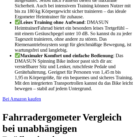
ausgestattet. Selbst nach Falltests bieten sie maximale
Sicherheit. Auch bei intensivem Training können Nutzer mit
bis zu 180 kg Körpergewicht sicher trainieren – das ideale
Ergometer Heimtrainer für zuhause.
𝐋𝐞𝐢𝐬𝐞𝐬 𝐓𝐫𝐚𝐢𝐧𝐢𝐧𝐠 𝐨𝐡𝐧𝐞 𝐀𝐮𝐟𝐰𝐚𝐧𝐝: DMASUN
HeimtrainerFahrrad bietet ein besonders leises Tretgefühl –
mit einem Geräuschpegel unter 10 dB. So kannst du zu jeder
Tageszeit trainieren, ohne andere zu stören. Das
Riemenantriebssystem sorgt für gleichmäßige Bewegung, ist
wartungsfrei und langlebig.
𝐌𝐚𝐱𝐢𝐦𝐚𝐥𝐞𝐫 𝐊𝐨𝐦𝐟𝐨𝐫𝐭 𝐮𝐧𝐝 𝐞𝐢𝐧𝐟𝐚𝐜𝐡𝐞 𝐁𝐞𝐝𝐢𝐞𝐧𝐮𝐧𝐠: Das
DMASUN Spinning Bike indoor passt sich dir an:
verstellbarer Sitz und Lenker, rutschfeste Pedale und
Gerätehalterung. Geeignet für Personen von 1,45 m bis
1,95 m Körpergröße, für ein bequemes und sicheres Training.
Mit den integrierten Transportrollen kannst du das Bike leicht
bewegen – stabil auf jedem Untergrund.
Bei Amazon kaufen
Fahrradergometer Vergleich
bei unabhängigen