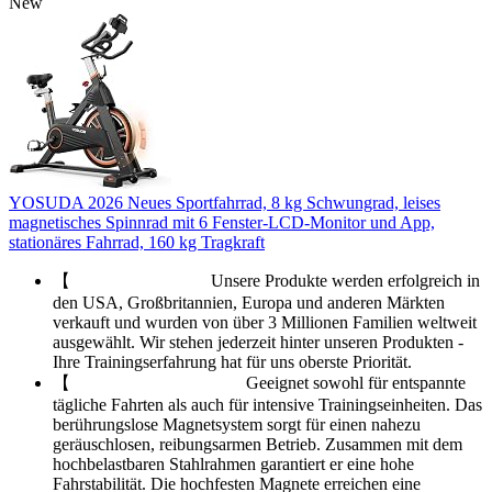
New
YOSUDA 2026 Neues Sportfahrrad, 8 kg Schwungrad, leises
magnetisches Spinnrad mit 6 Fenster-LCD-Monitor und App,
stationäres Fahrrad, 160 kg Tragkraft
【 ‍ ️ ‍ ️ ‍ ️ ‍ ️‍ ️‍ ️‍ ️‍ ️‍ ️‍ ️‍ ️‍ ️‍ ️‍ ️‍ ️‍ ️‍ ️‍ ️‍ ️‍ ️‍ ️‍ ️‍ ️‍ ️‍ ️‍ ️‍ ️ Unsere Produkte werden erfolgreich in
den USA, Großbritannien, Europa und anderen Märkten
verkauft und wurden von über 3 Millionen Familien weltweit
ausgewählt. Wir stehen jederzeit hinter unseren Produkten -
Ihre Trainingserfahrung hat für uns oberste Priorität.
【 ‍ ️ ‍ ️ ‍ ️‍ ️‍ ️‍ ️‍ ️‍ ️‍ ️‍ ️‍ ️‍ ️‍ ️‍ ️‍ ️‍ ️‍ ️‍ ️‍ ️‍ ️‍ ️‍ ️‍ ️‍ ️‍ ️‍ ️‍ ️‍ ️‍ ️‍ ️‍ ️‍ ️‍ ️‍ ️‍ ️‍ ️‍ Geeignet sowohl für entspannte
tägliche Fahrten als auch für intensive Trainingseinheiten. Das
berührungslose Magnetsystem sorgt für einen nahezu
geräuschlosen, reibungsarmen Betrieb. Zusammen mit dem
hochbelastbaren Stahlrahmen garantiert er eine hohe
Fahrstabilität. Die hochfesten Magnete erreichen eine