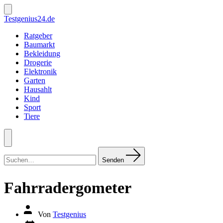
Zum
Inhalt
Suche
Testgenius24.de
ein-/ausblenden
springen
Ratgeber
Baumarkt
Bekleidung
Drogerie
Elektronik
Garten
Hausahlt
Kind
Sport
Tiere
Menü
Suchen
nach:
Senden
Fahrradergometer
Autor
Von
Testgenius
des
Datum