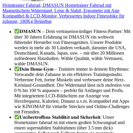
Heimtrainer Fahrrad, DMASUN Hometrainer Fahrrad mit
Magnetischem Widerstand, Leise & Stabil, Ergometer mit App
Kompatibel & LCD-Monitor, Verbessertes Indoor Fitnessbike für
zuhause, 180Kg Belastbar
𝐃𝐌𝐀𝐒𝐔𝐍 – Dein vertrauenswürdiger Fitness-Partner: Mit
über 30 Jahren Erfahrung ist DMASUN ein weltweit
führender Hersteller von Fitnessgeräten. Unsere Produkte
werden in mehr als 30 Ländern verkauft, darunter die USA,
Deutschland, Kanada, Japan, usw. – mit über 20 Millionen
zufriedenen Haushalten. Wähle Qualität, wähle Vertrauen,
wähle DMASUN.
𝐃𝐞𝐢𝐧 𝐇𝐨𝐦𝐞-𝐆𝐲𝐦 – Trainiere immer in deinem Rhythmus:
Verwandle dein Zuhause in ein effektives Trainingsstudio.
Verbrenne Fett, forme Muskeln und verbessere deine Herz-
Kreislauf-Gesundheit. Der Widerstand lässt sich stufenlos von
0 % bis 100 % anpassen – perfekt für Anfänger und Profis.
Mit integriertem LCD-Bildschirm zur Anzeige von
Herzfrequenz, Kalorien, Distanz u.v.m. Kompatibel mit Apps
wie KINOMAP für virtuelle Strecken und Online-Challenges
mit Freunden.
𝐔𝐧ü𝐛𝐞𝐫𝐭𝐫𝐨𝐟𝐟𝐞𝐧𝐞 𝐒𝐭𝐚𝐛𝐢𝐥𝐢𝐭ä𝐭 𝐮𝐧𝐝 𝐒𝐢𝐜𝐡𝐞𝐫𝐡𝐞𝐢𝐭: Unser
Hometrainer fahrrad ist mit einem großen Schwungrad und
einem superstabilen Stahlrahmen (über 3.5 mm dick)