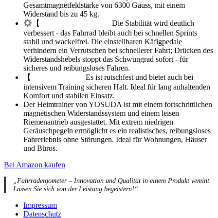
Gesamtmagnetfeldstärke von 6300 Gauss, mit einem
Widerstand bis zu 45 kg.
【 ‍
‍
‍
‍
‍
‍
‍
‍
‍
‍
‍
‍
‍
‍
‍
‍
‍
‍
‍
‍
‍
‍
‍
‍
‍
‍
‍
‍
‍
‍
‍
‍
‍
‍
‍
Die Stabilität wird deutlich
verbessert - das Fahrrad bleibt auch bei schnellen Sprints
stabil und wackelfrei. Die einstellbaren Käfigpedale
verhindern ein Verrutschen bei schnellerer Fahrt; Drücken des
Widerstandshebels stoppt das Schwungrad sofort - für
sicheres und reibungsloses Fahren.
【 ‍ ️ ‍ ‍ ‍ ️ ‍ ️‍ ️ ‍ ️‍ ️‍ ️‍ ️‍ ️‍ ️‍ ️‍ ️‍ ️‍ ️‍ ️‍ ️‍ ️‍ ️‍ ️‍ ️‍ ️‍ Es ist rutschfest und bietet auch bei
intensivem Training sicheren Halt. Ideal für lang anhaltenden
Komfort und stabilen Einsatz.
Der Heimtrainer von YOSUDA ist mit einem fortschrittlichen
magnetischen Widerstandssystem und einem leisen
Riemenantrieb ausgestattet. Mit extrem niedrigen
Geräuschpegeln ermöglicht es ein realistisches, reibungsloses
Fahrerlebnis ohne Störungen. Ideal für Wohnungen, Häuser
und Büros.
Bei Amazon kaufen
„Fahrradergometer – Innovation und Qualität in einem Produkt vereint.
Lassen Sie sich von der Leistung begeistern!“
Impressum
Datenschutz