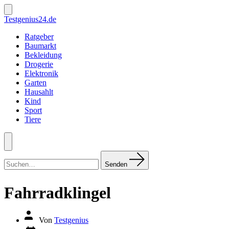
Zum
Inhalt
Suche
Testgenius24.de
ein-/ausblenden
springen
Ratgeber
Baumarkt
Bekleidung
Drogerie
Elektronik
Garten
Hausahlt
Kind
Sport
Tiere
Menü
Suchen
nach:
Senden
Fahrradklingel
Autor
Von
Testgenius
des
Datum