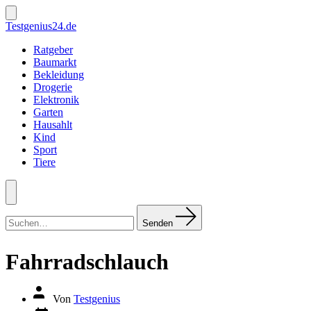
Zum
Inhalt
Suche
Testgenius24.de
ein-/ausblenden
springen
Ratgeber
Baumarkt
Bekleidung
Drogerie
Elektronik
Garten
Hausahlt
Kind
Sport
Tiere
Menü
Suchen
nach:
Senden
Fahrradschlauch
Autor
Von
Testgenius
des
Datum