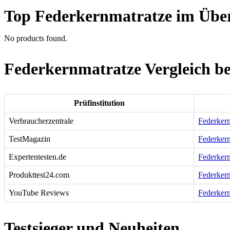
Top Federkernmatratze im Übe
No products found.
Federkernmatratze Vergleich be
Prüfinstitution
Verbraucherzentrale
Federkern
TestMagazin
Federkern
Expertentesten.de
Federkern
Produkttest24.com
Federkern
YouTube Reviews
Federkern
Testsieger und Neuheiten