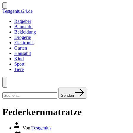
Zum
Inhalt
Suche
Testgenius24.de
ein-/ausblenden
springen
Ratgeber
Baumarkt
Bekleidung
Drogerie
Elektronik
Garten
Hausahlt
Kind
Sport
Tiere
Menü
Suchen
nach:
Senden
Federkernmatratze
Autor
Von
Testgenius
des
Datum