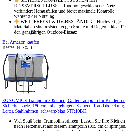
SICHERES KOMPLETTSYSTEM MIT
REISSVERSCHLUSS – Rundum geschlossenes Netz
verhindert Herausfallen und bietet maximale Kontrolle
während der Nutzung
WETTERFEST & UV-BESTÄNDIG – Hochwertige
Materialien sind resistent gegen Sonne und Regen – ideal für
den ganzjährigen Outdoor-Einsatz
Bei Amazon kaufen
Bestseller No. 3
SONGMICS Trampolin 305 cm d, Gartentrampolin für Kinder mit
Sicherheitsnetz, 180 cm hohe gebogene Stangen, Randabdeckung,
Leiter, Stahlrahmen, schwarz-blau STR10BK
Viel Spaß beim Trampolinspringen: Lassen Sie Ihre Kleinen
nach Herzenslust auf diesem Trampolin (305 cm d) springen,