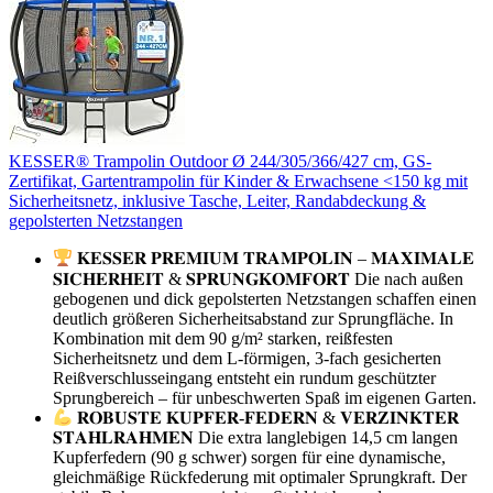
KESSER® Trampolin Outdoor Ø 244/305/366/427 cm, GS-
Zertifikat, Gartentrampolin für Kinder & Erwachsene <150 kg mit
Sicherheitsnetz, inklusive Tasche, Leiter, Randabdeckung &
gepolsterten Netzstangen
𝐊𝐄𝐒𝐒𝐄𝐑 𝐏𝐑𝐄𝐌𝐈𝐔𝐌 𝐓𝐑𝐀𝐌𝐏𝐎𝐋𝐈𝐍 – 𝐌𝐀𝐗𝐈𝐌𝐀𝐋𝐄
𝐒𝐈𝐂𝐇𝐄𝐑𝐇𝐄𝐈𝐓 & 𝐒𝐏𝐑𝐔𝐍𝐆𝐊𝐎𝐌𝐅𝐎𝐑𝐓 Die nach außen
gebogenen und dick gepolsterten Netzstangen schaffen einen
deutlich größeren Sicherheitsabstand zur Sprungfläche. In
Kombination mit dem 90 g/m² starken, reißfesten
Sicherheitsnetz und dem L-förmigen, 3-fach gesicherten
Reißverschlusseingang entsteht ein rundum geschützter
Sprungbereich – für unbeschwerten Spaß im eigenen Garten.
𝐑𝐎𝐁𝐔𝐒𝐓𝐄 𝐊𝐔𝐏𝐅𝐄𝐑-𝐅𝐄𝐃𝐄𝐑𝐍 & 𝐕𝐄𝐑𝐙𝐈𝐍𝐊𝐓𝐄𝐑
𝐒𝐓𝐀𝐇𝐋𝐑𝐀𝐇𝐌𝐄𝐍 Die extra langlebigen 14,5 cm langen
Kupferfedern (90 g schwer) sorgen für eine dynamische,
gleichmäßige Rückfederung mit optimaler Sprungkraft. Der