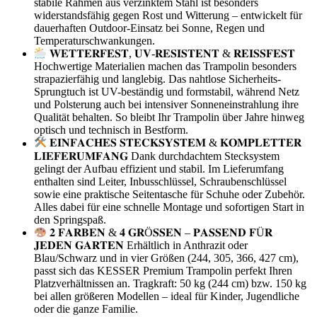
stabile Rahmen aus verzinktem Stahl ist besonders
widerstandsfähig gegen Rost und Witterung – entwickelt für
dauerhaften Outdoor-Einsatz bei Sonne, Regen und
Temperaturschwankungen.
𝐖𝐄𝐓𝐓𝐄𝐑𝐅𝐄𝐒𝐓, 𝐔𝐕-𝐑𝐄𝐒𝐈𝐒𝐓𝐄𝐍𝐓 & 𝐑𝐄𝐈𝐒𝐒𝐅𝐄𝐒𝐓
Hochwertige Materialien machen das Trampolin besonders
strapazierfähig und langlebig. Das nahtlose Sicherheits-
Sprungtuch ist UV-beständig und formstabil, während Netz
und Polsterung auch bei intensiver Sonneneinstrahlung ihre
Qualität behalten. So bleibt Ihr Trampolin über Jahre hinweg
optisch und technisch in Bestform.
𝐄𝐈𝐍𝐅𝐀𝐂𝐇𝐄𝐒 𝐒𝐓𝐄𝐂𝐊𝐒𝐘𝐒𝐓𝐄𝐌 & 𝐊𝐎𝐌𝐏𝐋𝐄𝐓𝐓𝐄𝐑
𝐋𝐈𝐄𝐅𝐄𝐑𝐔𝐌𝐅𝐀𝐍𝐆 Dank durchdachtem Stecksystem
gelingt der Aufbau effizient und stabil. Im Lieferumfang
enthalten sind Leiter, Inbusschlüssel, Schraubenschlüssel
sowie eine praktische Seitentasche für Schuhe oder Zubehör.
Alles dabei für eine schnelle Montage und sofortigen Start in
den Springspaß.
𝟐 𝐅𝐀𝐑𝐁𝐄𝐍 & 𝟒 𝐆𝐑Ö𝐒𝐒𝐄𝐍 – 𝐏𝐀𝐒𝐒𝐄𝐍𝐃 𝐅Ü𝐑
𝐉𝐄𝐃𝐄𝐍 𝐆𝐀𝐑𝐓𝐄𝐍 Erhältlich in Anthrazit oder
Blau/Schwarz und in vier Größen (244, 305, 366, 427 cm),
passt sich das KESSER Premium Trampolin perfekt Ihren
Platzverhältnissen an. Tragkraft: 50 kg (244 cm) bzw. 150 kg
bei allen größeren Modellen – ideal für Kinder, Jugendliche
oder die ganze Familie.