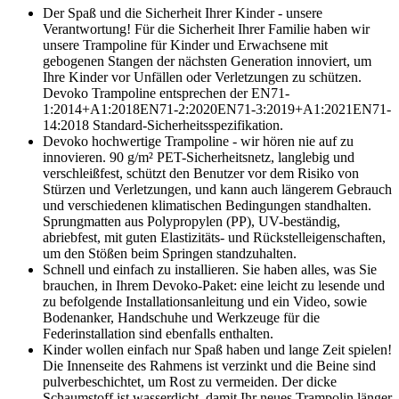
Der Spaß und die Sicherheit Ihrer Kinder - unsere
Verantwortung! Für die Sicherheit Ihrer Familie haben wir
unsere Trampoline für Kinder und Erwachsene mit
gebogenen Stangen der nächsten Generation innoviert, um
Ihre Kinder vor Unfällen oder Verletzungen zu schützen.
Devoko Trampoline entsprechen der EN71-
1:2014+A1:2018EN71-2:2020EN71-3:2019+A1:2021EN71-
14:2018 Standard-Sicherheitsspezifikation.
Devoko hochwertige Trampoline - wir hören nie auf zu
innovieren. 90 g/m² PET-Sicherheitsnetz, langlebig und
verschleißfest, schützt den Benutzer vor dem Risiko von
Stürzen und Verletzungen, und kann auch längerem Gebrauch
und verschiedenen klimatischen Bedingungen standhalten.
Sprungmatten aus Polypropylen (PP), UV-beständig,
abriebfest, mit guten Elastizitäts- und Rückstelleigenschaften,
um den Stößen beim Springen standzuhalten.
Schnell und einfach zu installieren. Sie haben alles, was Sie
brauchen, in Ihrem Devoko-Paket: eine leicht zu lesende und
zu befolgende Installationsanleitung und ein Video, sowie
Bodenanker, Handschuhe und Werkzeuge für die
Federinstallation sind ebenfalls enthalten.
Kinder wollen einfach nur Spaß haben und lange Zeit spielen!
Die Innenseite des Rahmens ist verzinkt und die Beine sind
pulverbeschichtet, um Rost zu vermeiden. Der dicke
Schaumstoff ist wasserdicht, damit Ihr neues Trampolin länger