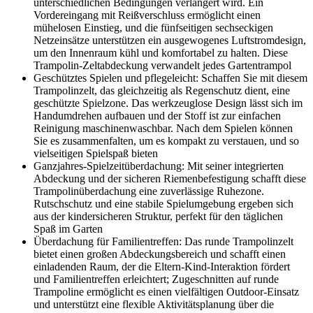
unterschiedlichen Bedingungen verlängert wird. Ein
Vordereingang mit Reißverschluss ermöglicht einen
mühelosen Einstieg, und die fünfseitigen sechseckigen
Netzeinsätze unterstützen ein ausgewogenes Luftstromdesign,
um den Innenraum kühl und komfortabel zu halten. Diese
Trampolin-Zeltabdeckung verwandelt jedes Gartentrampol
Geschütztes Spielen und pflegeleicht: Schaffen Sie mit diesem
Trampolinzelt, das gleichzeitig als Regenschutz dient, eine
geschützte Spielzone. Das werkzeuglose Design lässt sich im
Handumdrehen aufbauen und der Stoff ist zur einfachen
Reinigung maschinenwaschbar. Nach dem Spielen können
Sie es zusammenfalten, um es kompakt zu verstauen, und so
vielseitigen Spielspaß bieten
Ganzjahres-Spielzeitüberdachung: Mit seiner integrierten
Abdeckung und der sicheren Riemenbefestigung schafft diese
Trampolinüberdachung eine zuverlässige Ruhezone.
Rutschschutz und eine stabile Spielumgebung ergeben sich
aus der kindersicheren Struktur, perfekt für den täglichen
Spaß im Garten
Überdachung für Familientreffen: Das runde Trampolinzelt
bietet einen großen Abdeckungsbereich und schafft einen
einladenden Raum, der die Eltern-Kind-Interaktion fördert
und Familientreffen erleichtert; Zugeschnitten auf runde
Trampoline ermöglicht es einen vielfältigen Outdoor-Einsatz
und unterstützt eine flexible Aktivitätsplanung über die