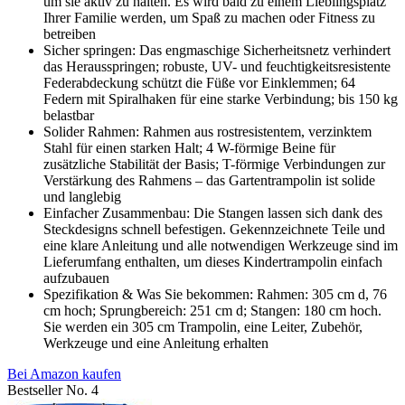
um sie aktiv zu halten. Es wird bald zu einem Lieblingsplatz
Ihrer Familie werden, um Spaß zu machen oder Fitness zu
betreiben
Sicher springen: Das engmaschige Sicherheitsnetz verhindert
das Herausspringen; robuste, UV- und feuchtigkeitsresistente
Federabdeckung schützt die Füße vor Einklemmen; 64
Federn mit Spiralhaken für eine starke Verbindung; bis 150 kg
belastbar
Solider Rahmen: Rahmen aus rostresistentem, verzinktem
Stahl für einen starken Halt; 4 W-förmige Beine für
zusätzliche Stabilität der Basis; T-förmige Verbindungen zur
Verstärkung des Rahmens – das Gartentrampolin ist solide
und langlebig
Einfacher Zusammenbau: Die Stangen lassen sich dank des
Steckdesigns schnell befestigen. Gekennzeichnete Teile und
eine klare Anleitung und alle notwendigen Werkzeuge sind im
Lieferumfang enthalten, um dieses Kindertrampolin einfach
aufzubauen
Spezifikation & Was Sie bekommen: Rahmen: 305 cm d, 76
cm hoch; Sprungbereich: 251 cm d; Stangen: 180 cm hoch.
Sie werden ein 305 cm Trampolin, eine Leiter, Zubehör,
Werkzeuge und eine Anleitung erhalten
Bei Amazon kaufen
Bestseller No. 4