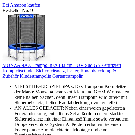
Bei Amazon kaufen
Bestseller No. 9
MONZANA® Trampolin Ø 183 cm TÜV Süd GS Zertifiziert
Komplettset inkl. Sicherheitsnetz, Leiter, Randabdeckung &
Zubehör Kindertrampolin Gartentrampolin
VIELSEITIGER SPIELSPAß: Das Trampolin Komplettset
der Marke Monzana begeistert Klein und Groß! Wir machen
keine halben Sachen, denn unser Trampolin wird direkt mit
Sicherheitsnetz, Leiter, Randabdeckung uvm. geliefert!
AN ALLES GEDACHT: Neben einer weich gepolsterten
Federabdeckung, enthält das Set außerdem ein verstärktes
Sicherheitsnetz mit einer Eingangsöffnung sowie verbautem
Doppelverschluss-System. Außerdem erhalten Sie einen
Federspanner zur erleichterten Montage und eine