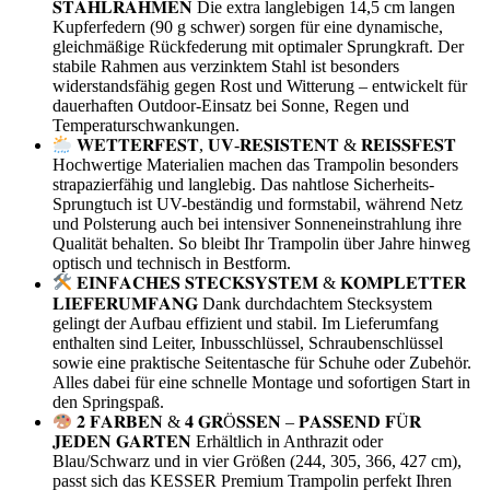
𝐒𝐓𝐀𝐇𝐋𝐑𝐀𝐇𝐌𝐄𝐍 Die extra langlebigen 14,5 cm langen
Kupferfedern (90 g schwer) sorgen für eine dynamische,
gleichmäßige Rückfederung mit optimaler Sprungkraft. Der
stabile Rahmen aus verzinktem Stahl ist besonders
widerstandsfähig gegen Rost und Witterung – entwickelt für
dauerhaften Outdoor-Einsatz bei Sonne, Regen und
Temperaturschwankungen.
𝐖𝐄𝐓𝐓𝐄𝐑𝐅𝐄𝐒𝐓, 𝐔𝐕-𝐑𝐄𝐒𝐈𝐒𝐓𝐄𝐍𝐓 & 𝐑𝐄𝐈𝐒𝐒𝐅𝐄𝐒𝐓
Hochwertige Materialien machen das Trampolin besonders
strapazierfähig und langlebig. Das nahtlose Sicherheits-
Sprungtuch ist UV-beständig und formstabil, während Netz
und Polsterung auch bei intensiver Sonneneinstrahlung ihre
Qualität behalten. So bleibt Ihr Trampolin über Jahre hinweg
optisch und technisch in Bestform.
𝐄𝐈𝐍𝐅𝐀𝐂𝐇𝐄𝐒 𝐒𝐓𝐄𝐂𝐊𝐒𝐘𝐒𝐓𝐄𝐌 & 𝐊𝐎𝐌𝐏𝐋𝐄𝐓𝐓𝐄𝐑
𝐋𝐈𝐄𝐅𝐄𝐑𝐔𝐌𝐅𝐀𝐍𝐆 Dank durchdachtem Stecksystem
gelingt der Aufbau effizient und stabil. Im Lieferumfang
enthalten sind Leiter, Inbusschlüssel, Schraubenschlüssel
sowie eine praktische Seitentasche für Schuhe oder Zubehör.
Alles dabei für eine schnelle Montage und sofortigen Start in
den Springspaß.
𝟐 𝐅𝐀𝐑𝐁𝐄𝐍 & 𝟒 𝐆𝐑Ö𝐒𝐒𝐄𝐍 – 𝐏𝐀𝐒𝐒𝐄𝐍𝐃 𝐅Ü𝐑
𝐉𝐄𝐃𝐄𝐍 𝐆𝐀𝐑𝐓𝐄𝐍 Erhältlich in Anthrazit oder
Blau/Schwarz und in vier Größen (244, 305, 366, 427 cm),
passt sich das KESSER Premium Trampolin perfekt Ihren