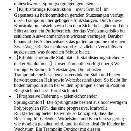
unbeschwertes Sprungvergnügen genießen.
【Kürbisförmige Konstruktion – mehr Schutz】Im
Gegensatz zu herkömmlichen geraden Stützstangen verfügt
unser Trampolin über gebogene Stützstangen. Durch diese
Konstruktion entsteht zwischen dem Sicherheitsgitter und den
Stützstangen ein Pufferbereich, der das Verletzungsrisiko bei
seitlichen Ausweichmanövern wirksam verringert. Darüber
hinaus ist das Sicherheitsnetz das gartentrampoline mit einem
Zwei-Wege-Reißverschluss und zusätzlichen Verschlüssen
ausgestattet, was doppelten Schutz bietet.
【Erhöhte strukturelle Stabilität – 6 Stabilisierungsstreben +
dicker Stahlrahmen】Unser Trampolin verfügt über 3 W-
förmige Fußrohre, 6 Netzstangen. Die robusten
Trampolinbeine bestehen aus verzinktem Stahl und bieten
hervorragenden Halt sowie Wetterbeständigkeit. So bleibt Ihr
bodentrampolin auch bei wilden Sprüngen sicher in Position –
Biegt sich nicht; verformt sich nicht.
【Progressive Federung – gelenkschonender
Sprungkomfort】Die Sprungmatte besteht aus hochwertigem
Polypropylen (PP), das eine progressive, kraftvolle
Rückfederung bietet. Es wurde so konzipiert, dass die
Belastung für Gelenke, Wirbelsäule und Knochen so gering
wie möglich gehalten wird, und ist daher ideal für Kinder im
Wachstum. Ein Trampolin Outdoor mit diesem