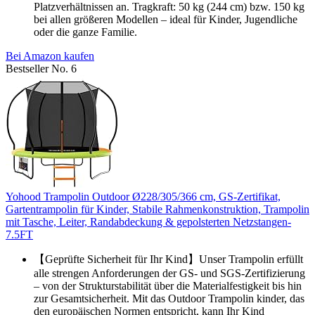
Platzverhältnissen an. Tragkraft: 50 kg (244 cm) bzw. 150 kg
bei allen größeren Modellen – ideal für Kinder, Jugendliche
oder die ganze Familie.
Bei Amazon kaufen
Bestseller No. 6
Yohood Trampolin Outdoor Ø228/305/366 cm, GS-Zertifikat,
Gartentrampolin für Kinder, Stabile Rahmenkonstruktion, Trampolin
mit Tasche, Leiter, Randabdeckung & gepolsterten Netzstangen-
7.5FT
【Geprüfte Sicherheit für Ihr Kind】Unser Trampolin erfüllt
alle strengen Anforderungen der GS- und SGS-Zertifizierung
– von der Strukturstabilität über die Materialfestigkeit bis hin
zur Gesamtsicherheit. Mit das Outdoor Trampolin kinder, das
den europäischen Normen entspricht, kann Ihr Kind