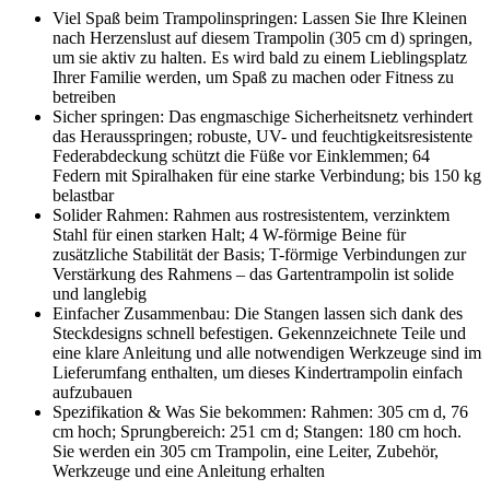
Viel Spaß beim Trampolinspringen: Lassen Sie Ihre Kleinen
nach Herzenslust auf diesem Trampolin (305 cm d) springen,
um sie aktiv zu halten. Es wird bald zu einem Lieblingsplatz
Ihrer Familie werden, um Spaß zu machen oder Fitness zu
betreiben
Sicher springen: Das engmaschige Sicherheitsnetz verhindert
das Herausspringen; robuste, UV- und feuchtigkeitsresistente
Federabdeckung schützt die Füße vor Einklemmen; 64
Federn mit Spiralhaken für eine starke Verbindung; bis 150 kg
belastbar
Solider Rahmen: Rahmen aus rostresistentem, verzinktem
Stahl für einen starken Halt; 4 W-förmige Beine für
zusätzliche Stabilität der Basis; T-förmige Verbindungen zur
Verstärkung des Rahmens – das Gartentrampolin ist solide
und langlebig
Einfacher Zusammenbau: Die Stangen lassen sich dank des
Steckdesigns schnell befestigen. Gekennzeichnete Teile und
eine klare Anleitung und alle notwendigen Werkzeuge sind im
Lieferumfang enthalten, um dieses Kindertrampolin einfach
aufzubauen
Spezifikation & Was Sie bekommen: Rahmen: 305 cm d, 76
cm hoch; Sprungbereich: 251 cm d; Stangen: 180 cm hoch.
Sie werden ein 305 cm Trampolin, eine Leiter, Zubehör,
Werkzeuge und eine Anleitung erhalten