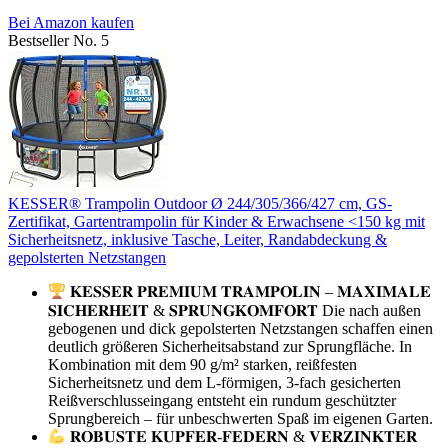
Bei Amazon kaufen
Bestseller No. 5
KESSER® Trampolin Outdoor Ø 244/305/366/427 cm, GS-
Zertifikat, Gartentrampolin für Kinder & Erwachsene <150 kg mit
Sicherheitsnetz, inklusive Tasche, Leiter, Randabdeckung &
gepolsterten Netzstangen
𝐊𝐄𝐒𝐒𝐄𝐑 𝐏𝐑𝐄𝐌𝐈𝐔𝐌 𝐓𝐑𝐀𝐌𝐏𝐎𝐋𝐈𝐍 – 𝐌𝐀𝐗𝐈𝐌𝐀𝐋𝐄
𝐒𝐈𝐂𝐇𝐄𝐑𝐇𝐄𝐈𝐓 & 𝐒𝐏𝐑𝐔𝐍𝐆𝐊𝐎𝐌𝐅𝐎𝐑𝐓 Die nach außen
gebogenen und dick gepolsterten Netzstangen schaffen einen
deutlich größeren Sicherheitsabstand zur Sprungfläche. In
Kombination mit dem 90 g/m² starken, reißfesten
Sicherheitsnetz und dem L-förmigen, 3-fach gesicherten
Reißverschlusseingang entsteht ein rundum geschützter
Sprungbereich – für unbeschwerten Spaß im eigenen Garten.
𝐑𝐎𝐁𝐔𝐒𝐓𝐄 𝐊𝐔𝐏𝐅𝐄𝐑-𝐅𝐄𝐃𝐄𝐑𝐍 & 𝐕𝐄𝐑𝐙𝐈𝐍𝐊𝐓𝐄𝐑