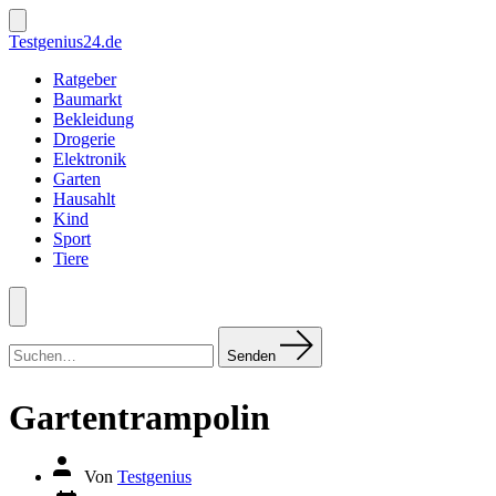
Zum
Inhalt
Suche
Testgenius24.de
ein-/ausblenden
springen
Ratgeber
Baumarkt
Bekleidung
Drogerie
Elektronik
Garten
Hausahlt
Kind
Sport
Tiere
Menü
Suchen
nach:
Senden
Gartentrampolin
Autor
Von
Testgenius
des
Datum