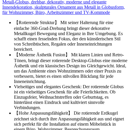
Metall-Globus, drehbar, dekorativ, moderne und elegante
Innendekoration, skulpturales Ornament aus Metall in Globusform,
für Wohnzimmer, Büro, Arbeitszimmer und TV-Kommode
【Rotierende Struktur】 Mit seiner Halterung für eine
einfache 360-Grad-Drehung bringt dieser dekorative
Metallkugel Bewegung und Eleganz in Ihre Umgebung. Es
schafft einen fesselnden Fokus, der den künstlerischen Stil
von Schreibtischen, Regalen oder Inneneinrichtungen
bereichert.
【Moderne Ästhetik Fusion】 Mit klaren Linien und Retro-
Tönen, bringt dieser rotierende Desktop-Globus eine moderne
Ästhetik und ein klassisches Design ins Gleichgewicht. Ideal,
um das Ambiente eines Wohnzimmers oder einer Praxis zu
verbessern, bietet es einen stilvollen Blickfang für jede
Inneneinrichtung.
Vielseitiges und elegantes Geschenk: Der rotierende Globus
ist ein vielseitiges Geschenk für alle Feierlichkeiten. Ob
Einzugsfeier, Weihnachtstreffen oder Geburtstag, es
hinterlässt einen Eindruck und kultiviert sinnvolle
Verbindungen.
【Hohe Anpassungsfähigkeit】 Die rotierende Erdkugel
zeichnet sich durch ihre Anpassungsfähigkeit aus und eignet
sich perfekt für die Installation auf einem Möbelstück in
einem Büro, Wohnzimmer, Besprechungsraum,