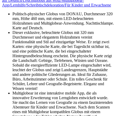
auf Deutsch/Leuchtglobus aus Holz/Multiglobear-
App/Lernhilfe/Schreibtischdekoration/Für Kinder und Erwachsene
Politisch-physischer Globus von DONAU, Durchmesser 320
mm, Höhe 460 mm, mit einem LED-beleuchteten
Holzrahmen und Multiglobear-Anwendung. Nachttischlampe.
Karte auf Deutsch.
Dieser exklusive, beleuchtete Globus mit 320 mm
Durchmesser und elegantem Holzrahmen vereint
Funktionalität und Stil auf einzigartige Weise. Er zeigt zwei
Karten: eine physische Karte, die bei Tageslicht sichtbar ist,
und eine politische Karte, die bei eingeschalteter
Hintergrundbeleuchtung erscheint. Die physische Karte zeigt
die Landschaft: Gebirge, Tiefebenen, Wüsten und Ozeane.
Sobald die energieeffiziente LED-Lampe eingeschaltet wird,
leuchtet der Globus und zeigt Landesgrenzen, Hauptstädte
und andere politische Gliederungen an. Ideal für Zuhause,
Büro, Arbeitszimmer oder Schule. Ein tolles Geschenk für
Schüler, Lehrer und Geografie-Begeisterte. Eleganz und
Wissen vereint!
Multiglobear ist eine interaktive mobile App, die als
innovative Erweiterung von Lerngloben entwickelt wurde.
Sie macht das Lernen von Geografie zu einem faszinierenden
Abenteuer für Kinder und Erwachsene. Nach dem Scannen
eines mit Multiglobear kompatiblen Globus mit einem