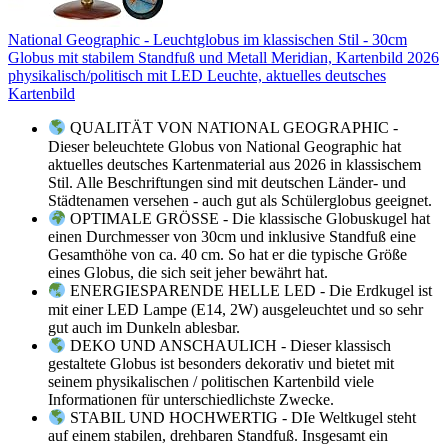
National Geographic - Leuchtglobus im klassischen Stil - 30cm
Globus mit stabilem Standfuß und Metall Meridian, Kartenbild 2026
physikalisch/politisch mit LED Leuchte, aktuelles deutsches
Kartenbild
QUALITÄT VON NATIONAL GEOGRAPHIC -
Dieser beleuchtete Globus von National Geographic hat
aktuelles deutsches Kartenmaterial aus 2026 in klassischem
Stil. Alle Beschriftungen sind mit deutschen Länder- und
Städtenamen versehen - auch gut als Schülerglobus geeignet.
OPTIMALE GRÖSSE - Die klassische Globuskugel hat
einen Durchmesser von 30cm und inklusive Standfuß eine
Gesamthöhe von ca. 40 cm. So hat er die typische Größe
eines Globus, die sich seit jeher bewährt hat.
ENERGIESPARENDE HELLE LED - Die Erdkugel ist
mit einer LED Lampe (E14, 2W) ausgeleuchtet und so sehr
gut auch im Dunkeln ablesbar.
DEKO UND ANSCHAULICH - Dieser klassisch
gestaltete Globus ist besonders dekorativ und bietet mit
seinem physikalischen / politischen Kartenbild viele
Informationen für unterschiedlichste Zwecke.
STABIL UND HOCHWERTIG - DIe Weltkugel steht
auf einem stabilen, drehbaren Standfuß. Insgesamt ein