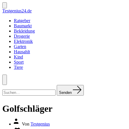
Zum
Inhalt
Suche
Testgenius24.de
ein-/ausblenden
springen
Ratgeber
Baumarkt
Bekleidung
Drogerie
Elektronik
Garten
Hausahlt
Kind
Sport
Tiere
Menü
Suchen
nach:
Senden
Golfschläger
Autor
Von
Testgenius
des
Datum