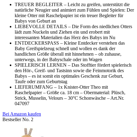
TREUER BEGLEITER – Leicht zu greifen, unterstützt die
natürliche Neugier und animiert zum Fühlen und Spielen: Der
kleine Otter mit Raschelpapier ist ein treuer Begleiter für
Babys von Geburt an
LIEBEVOLLE DETAILS – Die Form des niedlichen Otters
lädt zum Nuckeln und Ziehen ein und erobert mit
interessanten Materialien das Herz des Babys im Nu
ENTDECKERSPASS – Kleine Entdecker verstehen das
Baby Greifspielzeug schnell und wollen es dank der
handlichen Größe überall mit hinnehmen – ob zuhause,
unterwegs, in der Babyschale oder im Wagen
SPIELERISCH LERNEN – Das Stofftier fördert spielerisch
den Hör-, Greif- und Tastsinn sowie die Feinmotorik des
Babys – es ist somit ein optimales Geschenk zur Geburt,
Taufe oder zum Geburtstag
LIEFERUMFANG – 1x Knister-Otter Theo mit
Raschelpapier – Größe ca. 18 cm – Obermaterial: Plüsch,
Strick, Musselin, Velours – 30°C Schonwäsche – Art.Nr.
047097
Bei Amazon kaufen
Bestseller No. 2