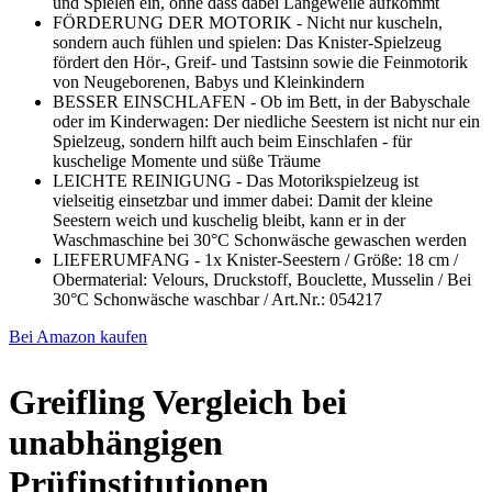
und Spielen ein, ohne dass dabei Langeweile aufkommt
FÖRDERUNG DER MOTORIK - Nicht nur kuscheln,
sondern auch fühlen und spielen: Das Knister-Spielzeug
fördert den Hör-, Greif- und Tastsinn sowie die Feinmotorik
von Neugeborenen, Babys und Kleinkindern
BESSER EINSCHLAFEN - Ob im Bett, in der Babyschale
oder im Kinderwagen: Der niedliche Seestern ist nicht nur ein
Spielzeug, sondern hilft auch beim Einschlafen - für
kuschelige Momente und süße Träume
LEICHTE REINIGUNG - Das Motorikspielzeug ist
vielseitig einsetzbar und immer dabei: Damit der kleine
Seestern weich und kuschelig bleibt, kann er in der
Waschmaschine bei 30°C Schonwäsche gewaschen werden
LIEFERUMFANG - 1x Knister-Seestern / Größe: 18 cm /
Obermaterial: Velours, Druckstoff, Bouclette, Musselin / Bei
30°C Schonwäsche waschbar / Art.Nr.: 054217
Bei Amazon kaufen
Greifling Vergleich bei
unabhängigen
Prüfinstitutionen