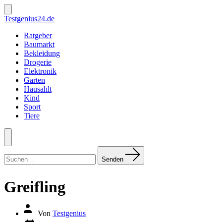
Zum
Inhalt
Suche
Testgenius24.de
ein-/ausblenden
springen
Ratgeber
Baumarkt
Bekleidung
Drogerie
Elektronik
Garten
Hausahlt
Kind
Sport
Tiere
Menü
Suchen
nach:
Senden
Greifling
Autor
Von
Testgenius
des
Datum