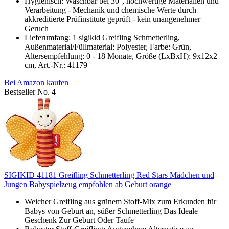
Hygienisch: Waschbar bei 30°, hochwertige Materialien und
Verarbeitung - Mechanik und chemische Werte durch
akkreditierte Prüfinstitute geprüft - kein unangenehmer
Geruch
Lieferumfang: 1 sigikid Greifling Schmetterling,
Außenmaterial/Füllmaterial: Polyester, Farbe: Grün,
Altersempfehlung: 0 - 18 Monate, Größe (LxBxH): 9x12x2
cm, Art.-Nr.: 41179
Bei Amazon kaufen
Bestseller No. 4
SIGIKID 41181 Greifling Schmetterling Red Stars Mädchen und
Jungen Babyspielzeug empfohlen ab Geburt orange
Weicher Greifling aus grünem Stoff-Mix zum Erkunden für
Babys von Geburt an, süßer Schmetterling Das Ideale
Geschenk Zur Geburt Oder Taufe