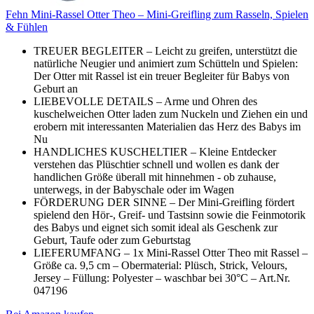
Fehn Mini-Rassel Otter Theo – Mini-Greifling zum Rasseln, Spielen
& Fühlen
TREUER BEGLEITER – Leicht zu greifen, unterstützt die
natürliche Neugier und animiert zum Schütteln und Spielen:
Der Otter mit Rassel ist ein treuer Begleiter für Babys von
Geburt an
LIEBEVOLLE DETAILS – Arme und Ohren des
kuschelweichen Otter laden zum Nuckeln und Ziehen ein und
erobern mit interessanten Materialien das Herz des Babys im
Nu
HANDLICHES KUSCHELTIER – Kleine Entdecker
verstehen das Plüschtier schnell und wollen es dank der
handlichen Größe überall mit hinnehmen - ob zuhause,
unterwegs, in der Babyschale oder im Wagen
FÖRDERUNG DER SINNE – Der Mini-Greifling fördert
spielend den Hör-, Greif- und Tastsinn sowie die Feinmotorik
des Babys und eignet sich somit ideal als Geschenk zur
Geburt, Taufe oder zum Geburtstag
LIEFERUMFANG – 1x Mini-Rassel Otter Theo mit Rassel –
Größe ca. 9,5 cm – Obermaterial: Plüsch, Strick, Velours,
Jersey – Füllung: Polyester – waschbar bei 30°C – Art.Nr.
047196