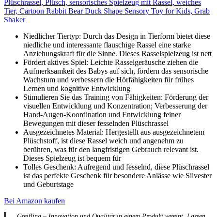
Plüschrassel, Plüsch, sensorisches Spielzeug mit Rassel, weiches
Tier, Cartoon Rabbit Bear Duck Shape Sensory Toy for Kids, Grab
Shaker
Niedlicher Tiertyp: Durch das Design in Tierform bietet diese
niedliche und interessante flauschige Rassel eine starke
Anziehungskraft für die Sinne. Dieses Rasselspielzeug ist nett
Fördert aktives Spiel: Leichte Rasselgeräusche ziehen die
Aufmerksamkeit des Babys auf sich, fördern das sensorische
Wachstum und verbessern die Hörfähigkeiten für frühes
Lernen und kognitive Entwicklung
Stimulieren Sie das Training von Fähigkeiten: Förderung der
visuellen Entwicklung und Konzentration; Verbesserung der
Hand-Augen-Koordination und Entwicklung feiner
Bewegungen mit dieser fesselnden Plüschrassel
Ausgezeichnetes Material: Hergestellt aus ausgezeichnetem
Plüschstoff, ist diese Rassel weich und angenehm zu
berühren, was für den langfristigen Gebrauch relevant ist.
Dieses Spielzeug ist bequem für
Tolles Geschenk: Aufregend und fesselnd, diese Plüschrassel
ist das perfekte Geschenk für besondere Anlässe wie Silvester
und Geburtstage
Bei Amazon kaufen
„Greifling – Innovation und Qualität in einem Produkt vereint. Lassen