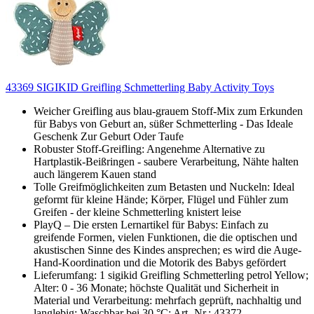
43369 SIGIKID Greifling Schmetterling Baby Activity Toys
Weicher Greifling aus blau-grauem Stoff-Mix zum Erkunden
für Babys von Geburt an, süßer Schmetterling - Das Ideale
Geschenk Zur Geburt Oder Taufe
Robuster Stoff-Greifling: Angenehme Alternative zu
Hartplastik-Beißringen - saubere Verarbeitung, Nähte halten
auch längerem Kauen stand
Tolle Greifmöglichkeiten zum Betasten und Nuckeln: Ideal
geformt für kleine Hände; Körper, Flügel und Fühler zum
Greifen - der kleine Schmetterling knistert leise
PlayQ – Die ersten Lernartikel für Babys: Einfach zu
greifende Formen, vielen Funktionen, die die optischen und
akustischen Sinne des Kindes ansprechen; es wird die Auge-
Hand-Koordination und die Motorik des Babys gefördert
Lieferumfang: 1 sigikid Greifling Schmetterling petrol Yellow;
Alter: 0 - 36 Monate; höchste Qualität und Sicherheit in
Material und Verarbeitung: mehrfach geprüft, nachhaltig und
langlebig; Waschbar bei 30 °C; Art.-Nr.: 43372