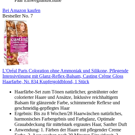
Paar Einweghandschuhe
Bei Amazon kaufen
Bestseller No. 7
L'Oréal Paris Coloration ohne Ammoniak und Silikone, Pflegende
Intensivtönung mit Glanz-Reflex-Balsam, Casting Crème Gloss
Haarfarbe, Nr. 834 Kupfergoldblond, 1 Stück
Haarfärbe-Set zum Tönen natürlicher, gesträhnter oder
colorierter Haare und Ansätze, Inklusive reichhaltigem
Balsam für glänzende Farbe, schimmernde Reflexe und
geschmeidig-gepflegtes Haar
Ergebnis: Bis zu 8 Wochen/28 Haarwäschen natürliches,
harmonisches Farbergebnis und Farbglanz, Optimale
Grauabdeckung für mittelstark ergrautes Haar, Sanfter Duft
Anwendung: 1. Färben der Haare mit pflegender Creme