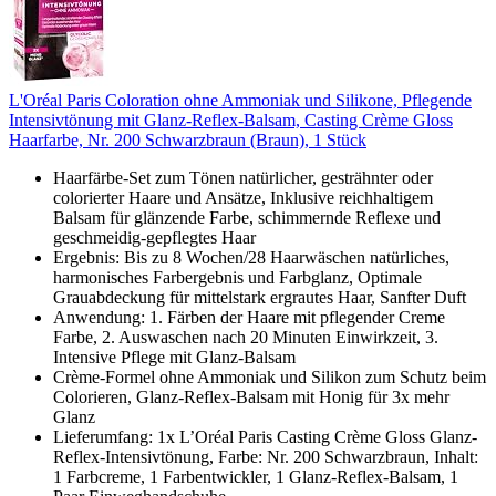
L'Oréal Paris Coloration ohne Ammoniak und Silikone, Pflegende
Intensivtönung mit Glanz-Reflex-Balsam, Casting Crème Gloss
Haarfarbe, Nr. 200 Schwarzbraun (Braun), 1 Stück
Haarfärbe-Set zum Tönen natürlicher, gesträhnter oder
colorierter Haare und Ansätze, Inklusive reichhaltigem
Balsam für glänzende Farbe, schimmernde Reflexe und
geschmeidig-gepflegtes Haar
Ergebnis: Bis zu 8 Wochen/28 Haarwäschen natürliches,
harmonisches Farbergebnis und Farbglanz, Optimale
Grauabdeckung für mittelstark ergrautes Haar, Sanfter Duft
Anwendung: 1. Färben der Haare mit pflegender Creme
Farbe, 2. Auswaschen nach 20 Minuten Einwirkzeit, 3.
Intensive Pflege mit Glanz-Balsam
Crème-Formel ohne Ammoniak und Silikon zum Schutz beim
Colorieren, Glanz-Reflex-Balsam mit Honig für 3x mehr
Glanz
Lieferumfang: 1x L’Oréal Paris Casting Crème Gloss Glanz-
Reflex-Intensivtönung, Farbe: Nr. 200 Schwarzbraun, Inhalt:
1 Farbcreme, 1 Farbentwickler, 1 Glanz-Reflex-Balsam, 1