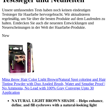
Unsere umfassenden Tests haben noch keinen eindeutigen
Testsieger für Haarfarbe hervorgebracht. Wir aktualisieren
regelmäßig, um Sie über die besten Produkte auf dem Laufenden zu
halten. Entdecken Sie auch die neuesten Entwicklungen und
Neuerscheinungen in der Welt der Haarfarbe-Produkte.
New
Mina ibrow Hair Color Light Brown|Natural Spot coloring and Hair
Tinting Powder with Duo Angled Brush, Water and Smudge Proof |
No Ammonia, No Lead with 100% Gray Converge Upto 30
Application
𝐍𝐀𝐓𝐔𝐑𝐀𝐋 𝐋𝐈𝐆𝐇𝐓 𝐁𝐑𝐎𝐖𝐍 𝐒𝐇𝐀𝐃𝐄 – 𝐇𝐞𝐥𝐩𝐬 𝐞𝐧𝐡𝐚𝐧𝐜𝐞,
𝐝𝐞𝐟𝐢𝐧𝐞, 𝐚𝐧𝐝 𝐟𝐢𝐥𝐥 𝐞𝐲𝐞𝐛𝐫𝐨𝐰𝐬 𝐰𝐢𝐭𝐡 𝐚 𝐧𝐚𝐭𝐮𝐫𝐚𝐥-𝐥𝐨𝐨𝐤𝐢𝐧𝐠 𝐥𝐢𝐠𝐡𝐭