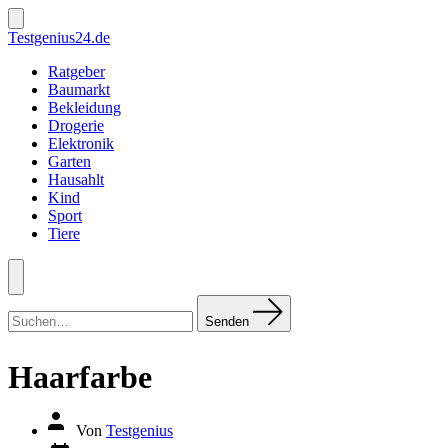
Zum
Inhalt
Suche
Testgenius24.de
ein-/ausblenden
springen
Ratgeber
Baumarkt
Bekleidung
Drogerie
Elektronik
Garten
Hausahlt
Kind
Sport
Tiere
Menü
Suchen
nach:
Senden
Haarfarbe
Autor
Von
Testgenius
des
Datum