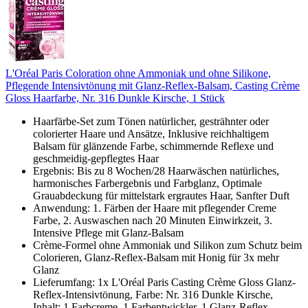
L'Oréal Paris Coloration ohne Ammoniak und ohne Silikone,
Pflegende Intensivtönung mit Glanz-Reflex-Balsam, Casting Crème
Gloss Haarfarbe, Nr. 316 Dunkle Kirsche, 1 Stück
Haarfärbe-Set zum Tönen natürlicher, gesträhnter oder
colorierter Haare und Ansätze, Inklusive reichhaltigem
Balsam für glänzende Farbe, schimmernde Reflexe und
geschmeidig-gepflegtes Haar
Ergebnis: Bis zu 8 Wochen/28 Haarwäschen natürliches,
harmonisches Farbergebnis und Farbglanz, Optimale
Grauabdeckung für mittelstark ergrautes Haar, Sanfter Duft
Anwendung: 1. Färben der Haare mit pflegender Creme
Farbe, 2. Auswaschen nach 20 Minuten Einwirkzeit, 3.
Intensive Pflege mit Glanz-Balsam
Crème-Formel ohne Ammoniak und Silikon zum Schutz beim
Colorieren, Glanz-Reflex-Balsam mit Honig für 3x mehr
Glanz
Lieferumfang: 1x L'Oréal Paris Casting Crème Gloss Glanz-
Reflex-Intensivtönung, Farbe: Nr. 316 Dunkle Kirsche,
Inhalt: 1 Farbcreme, 1 Farbentwickler, 1 Glanz-Reflex-