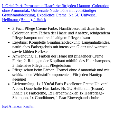
L'Oréal Paris Permanente Haarfarbe für jeden Hautton, Coloration
ohne Ammoniak, Universale Nude-Töne mit vollständiger
Grauhaarabdeckung, Excellence Creme, Nr. 5U Universal
Hellbraun (Braun), 1 Stück
3-Fach Pflege Creme Farbe, Haarfärbeset mit dauerhafter
Coloration zum Färben der Haare und Ansätze, reinigendem
Pflegeshampoo und reichhaltigem Pflegebalsam
Ergebnis: Komplette Grauhaarabdeckung, Langanhaltendes,
natürliches Farbergebnis mit intensiven Glanz und warmen
sowie kühlen Reflexen
Anwendung: 1. Färben der Haare mit pflegender Creme
Farbe, 2. Reinigen der Kopfhaut mithilfe des Haarshampoos,
3. Intensive Pflege mit Pflegebalsam
Pflege schon beim Färben: Formel ohne Ammoniak und mit
schützenden Wirkstoffkomponenten, Für jeden Hauttyp
geeignet
Lieferumfang: 1x L'Oréal Paris Excellence Creme Univeral
Nudes Dauerhafte Haarfarbe, Nr. 5U Hellbraun (Braun),
Inhalt: 1x Farbcreme, 1x Farbentwickler, 1x Haarpflege-
Shampoo, 1x Conditioner, 1 Paar Einweghandschuhe
Bei Amazon kaufen