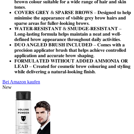
𝐛𝐫𝐨𝐰𝐧 𝐜𝐨𝐥𝐨𝐮𝐫 𝐬𝐮𝐢𝐭𝐚𝐛𝐥𝐞 𝐟𝐨𝐫 𝐚 𝐰𝐢𝐝𝐞 𝐫𝐚𝐧𝐠𝐞 𝐨𝐟 𝐡𝐚𝐢𝐫 𝐚𝐧𝐝 𝐬𝐤𝐢𝐧
𝐭𝐨𝐧𝐞𝐬.
𝐂𝐎𝐕𝐄𝐑𝐒 𝐆𝐑𝐄𝐘 & 𝐒𝐏𝐀𝐑𝐒𝐄 𝐁𝐑𝐎𝐖𝐒 – 𝐃𝐞𝐬𝐢𝐠𝐧𝐞𝐝 𝐭𝐨 𝐡𝐞𝐥𝐩
𝐦𝐢𝐧𝐢𝐦𝐢𝐬𝐞 𝐭𝐡𝐞 𝐚𝐩𝐩𝐞𝐚𝐫𝐚𝐧𝐜𝐞 𝐨𝐟 𝐯𝐢𝐬𝐢𝐛𝐥𝐞 𝐠𝐫𝐞𝐲 𝐛𝐫𝐨𝐰 𝐡𝐚𝐢𝐫𝐬 𝐚𝐧𝐝
𝐬𝐩𝐚𝐫𝐬𝐞 𝐚𝐫𝐞𝐚𝐬 𝐟𝐨𝐫 𝐟𝐮𝐥𝐥𝐞𝐫-𝐥𝐨𝐨𝐤𝐢𝐧𝐠 𝐛𝐫𝐨𝐰𝐬.
𝐖𝐀𝐓𝐄𝐑-𝐑𝐄𝐒𝐈𝐒𝐓𝐀𝐍𝐓 & 𝐒𝐌𝐔𝐃𝐆𝐄-𝐑𝐄𝐒𝐈𝐒𝐓𝐀𝐍𝐓 –
𝐋𝐨𝐧𝐠-𝐥𝐚𝐬𝐭𝐢𝐧𝐠 𝐟𝐨𝐫𝐦𝐮𝐥𝐚 𝐡𝐞𝐥𝐩𝐬 𝐦𝐚𝐢𝐧𝐭𝐚𝐢𝐧 𝐚 𝐧𝐞𝐚𝐭 𝐚𝐧𝐝 𝐰𝐞𝐥𝐥-
𝐝𝐞𝐟𝐢𝐧𝐞𝐝 𝐛𝐫𝐨𝐰 𝐚𝐩𝐩𝐞𝐚𝐫𝐚𝐧𝐜𝐞 𝐭𝐡𝐫𝐨𝐮𝐠𝐡𝐨𝐮𝐭 𝐝𝐚𝐢𝐥𝐲 𝐚𝐜𝐭𝐢𝐯𝐢𝐭𝐢𝐞𝐬.
𝐃𝐔𝐎 𝐀𝐍𝐆𝐋𝐄𝐃 𝐁𝐑𝐔𝐒𝐇 𝐈𝐍𝐂𝐋𝐔𝐃𝐄𝐃 – 𝐂𝐨𝐦𝐞𝐬 𝐰𝐢𝐭𝐡 𝐚
𝐩𝐫𝐞𝐜𝐢𝐬𝐢𝐨𝐧 𝐚𝐩𝐩𝐥𝐢𝐜𝐚𝐭𝐨𝐫 𝐛𝐫𝐮𝐬𝐡 𝐭𝐡𝐚𝐭 𝐡𝐞𝐥𝐩𝐬 𝐚𝐜𝐡𝐢𝐞𝐯𝐞 𝐜𝐨𝐧𝐭𝐫𝐨𝐥𝐥𝐞𝐝
𝐚𝐩𝐩𝐥𝐢𝐜𝐚𝐭𝐢𝐨𝐧 𝐚𝐧𝐝 𝐚𝐜𝐜𝐮𝐫𝐚𝐭𝐞 𝐛𝐫𝐨𝐰 𝐬𝐡𝐚𝐩𝐢𝐧𝐠.
𝐅𝐎𝐑𝐌𝐔𝐋𝐀𝐓𝐄𝐃 𝐖𝐈𝐓𝐇𝐎𝐔𝐓 𝐀𝐃𝐃𝐄𝐃 𝐀𝐌𝐌𝐎𝐍𝐈𝐀 𝐎𝐑
𝐋𝐄𝐀𝐃 – 𝐂𝐫𝐞𝐚𝐭𝐞𝐝 𝐟𝐨𝐫 𝐜𝐨𝐬𝐦𝐞𝐭𝐢𝐜 𝐛𝐫𝐨𝐰 𝐜𝐨𝐥𝐨𝐮𝐫𝐢𝐧𝐠 𝐚𝐧𝐝 𝐬𝐭𝐲𝐥𝐢𝐧𝐠
𝐰𝐡𝐢𝐥𝐞 𝐝𝐞𝐥𝐢𝐯𝐞𝐫𝐢𝐧𝐠 𝐚 𝐧𝐚𝐭𝐮𝐫𝐚𝐥-𝐥𝐨𝐨𝐤𝐢𝐧𝐠 𝐟𝐢𝐧𝐢𝐬𝐡.
Bei Amazon kaufen
New