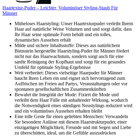
Haartextur-Puder – Leichter, Voluminöser Styling-Staub Für
Männer
Müheloses Haarstyling: Unser Haartexturpuder verleiht Ihrem
Haar auf natürliche Weise Volumen und und sorgt dafür, dass
Ihr Haar seine optimale Form behält und ein tolles,
dynamisches Aussehen erhält
Milde und sichere Inhaltsstoffe: Dieses aus natürlichem
Bimsstein hergestellte Haarstyling-Puder für Männer fördert
nicht nur das Haarwachstum, sondern sorgt auch für eine
sanfte Reinigung der Kopfhaut und sorgt für ein gesundes
Umfeld für optimale Styling-Ergebnisse
Weit verbreitet: Dieses vielseitige Haarpuder für Männer
haucht Ihren Leben ein und eignet sich hervorragend zum
Auffrischen im Freien auf Partys, Veranstaltungen oder vor
spontanen gesellschaftlichen Zusammenkünften
Bewahrt die Integrität der Mode: Fixiert die Mode und
verleiht dem Haar Fülle mit anhaltender Wirkung, wodurch
die Notwendigkeit eines ständigen Neustylings reduziert wird
und ein voluminöses Aussehen erhalten bleibt
Eine tolle Geste für einen geliebten Menschen: Verwandeln
Sie besondere Anlässe mit diesem Haarstrukturpuder, einer
einzigartigen Möglichkeit, Freunde und mit Segen und Liebe
zu überschütten, ideal, um die Gefühle auszudrücken