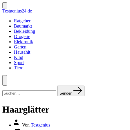
Zum
Inhalt
Suche
Testgenius24.de
ein-/ausblenden
springen
Ratgeber
Baumarkt
Bekleidung
Drogerie
Elektronik
Garten
Hausahlt
Kind
Sport
Tiere
Menü
Suchen
nach:
Senden
Haarglätter
Autor
Von
Testgenius
des
Datum