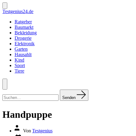
Zum
Inhalt
Suche
Testgenius24.de
ein-/ausblenden
springen
Ratgeber
Baumarkt
Bekleidung
Drogerie
Elektronik
Garten
Hausahlt
Kind
Sport
Tiere
Menü
Suchen
nach:
Senden
Handpuppe
Autor
Von
Testgenius
des
Datum