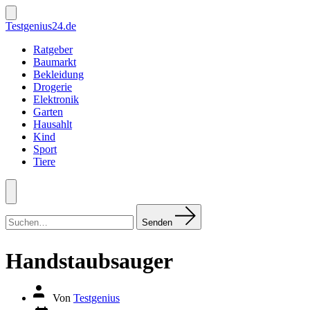
Zum
Inhalt
Suche
Testgenius24.de
ein-/ausblenden
springen
Ratgeber
Baumarkt
Bekleidung
Drogerie
Elektronik
Garten
Hausahlt
Kind
Sport
Tiere
Menü
Suchen
nach:
Senden
Handstaubsauger
Autor
Von
Testgenius
des
Datum