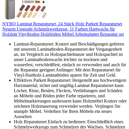
NYBQ Laminat Reparaturset, 24 Stück Holz Parkett Reparaturset
Neuem Upgrade-Schmelzwerkzeug, 11 Farben Hartwachs für
Holzkitt Vinylboden Holzböden Möbel Arbeitsplattet Reparatur set
Laminat-Reparaturset: Kratzer und Beschädigungen gehören
mit unserem Laminatboden-Reparaturset der Vergangenheit
an, im Vergleich zu Holzspachtelmasse und Holzspachtel ist
unser Laminatbodenwachs leichter zu trocknen und
wasserfest, verschleißfest, einfach zu verwenden und auch für
die Reparatur geeignet Anfänger: Mit dem Reparaturset für
Vinyl-Hartholz-Laminatböden sparen Sie Zeit und Geld.
Effektives Parkett Reparaturset: Hergestellt aus hochwertigem
Harzmaterial, sicher und ungiftig.Laminat Reparaturset kann
Löcher, Risse, Beulen, Flecken, Verfärbungen und Schäden
an Möbeln und Böden jeder Farbe reparieren, und
Möbelmarkierungen ausbessern kann Holzmöbel Kratzer oder
zeichnen Holzmaserung verwendet werden. Verjüngen Sie
stumpfe Möbel. Verleihen Sie Ihren Möbeln ein neues
Aussehen
Holz Reparaturset Einfach zu bedienen: Einschließlich eines
Schmelzwerkzeugs zum Schmelzen des Wachses. Schmelzen