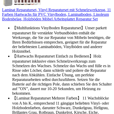
Laminat Reparaturset, Vinyl Reparaturset mit Schmelzwerkzeug, 11
Farben Hartwachs für PVC Vinylboden, Laminatboden, Linoleum
Bodenbelag, Holzböden Möbel Arbeitsplattet Reparatur Set
【Multifunktions Vinylboden Reparaturset】Unser parkett
reparaturset für verstärkte Verbundböden enthält die
Werkzeuge, die Sie zur Reparatur von Möbeln benötigen, die
Ihren Bedürfnissen entsprechen, geeignet für die Reparatur
der beliebtesten Laminatböden, Vinylböden und anderer
Holzmöbel.
【Hartwachs Reparaturset Einfach zu Bedienen】Holz
reparaturset inklusive eines Schmelzwerkzeugs zum
Schmelzen des Wachses. Schmelze das Wachs und fülle es in
Risse oder Löcher, dann schleife und poliere die Reparatur
nach dem Abkühlen. Einfache Übung, um perfekte
Reparaturarbeiten selbst durchzuführen. Setzen Sie die
Batterie auf die richtigen Pole, dann schieben Sie den Schalter
auf ”ON”, dauert nur 10-20 Sekunden, um Heizung zu
bekommen.
【Laminat Reparaturset Mehrere Farben】 11 Wachsblöcke
von A bis K, entsprechend 11 gängigst beliebten Vinyl- oder
Holzbodenfarben, darunter Schwarz, Dunkelgrau, Hellgrau,
Brillantes Grau, Rotbraun, Dunkelrot, Kirsche, Eiche,