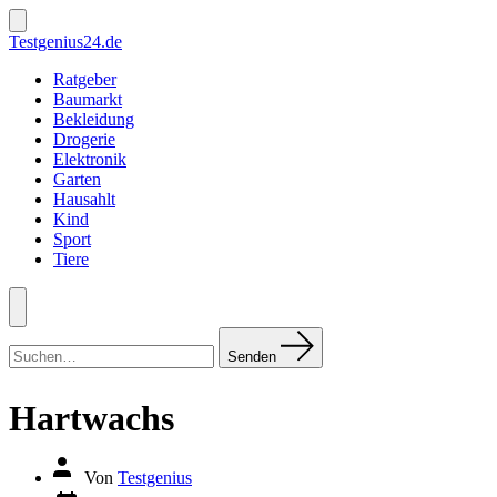
Zum
Inhalt
Suche
Testgenius24.de
ein-/ausblenden
springen
Ratgeber
Baumarkt
Bekleidung
Drogerie
Elektronik
Garten
Hausahlt
Kind
Sport
Tiere
Menü
Suchen
nach:
Senden
Hartwachs
Autor
Von
Testgenius
des
Datum