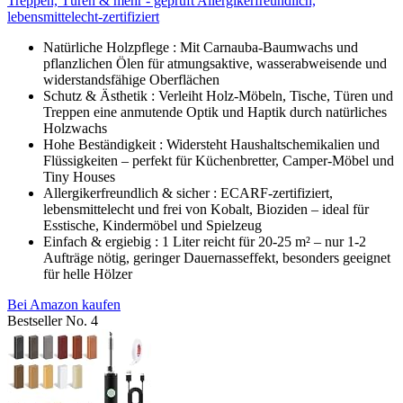
Treppen, Türen & mehr - geprüft Allergikerfreundlich,
lebensmittelecht-zertifiziert
Natürliche Holzpflege : Mit Carnauba-Baumwachs und
pflanzlichen Ölen für atmungsaktive, wasserabweisende und
widerstandsfähige Oberflächen
Schutz & Ästhetik : Verleiht Holz-Möbeln, Tische, Türen und
Treppen eine anmutende Optik und Haptik durch natürliches
Holzwachs
Hohe Beständigkeit : Widersteht Haushaltschemikalien und
Flüssigkeiten – perfekt für Küchenbretter, Camper-Möbel und
Tiny Houses
Allergikerfreundlich & sicher : ECARF-zertifiziert,
lebensmittelecht und frei von Kobalt, Bioziden – ideal für
Esstische, Kindermöbel und Spielzeug
Einfach & ergiebig : 1 Liter reicht für 20-25 m² – nur 1-2
Aufträge nötig, geringer Dauernasseffekt, besonders geeignet
für helle Hölzer
Bei Amazon kaufen
Bestseller No. 4