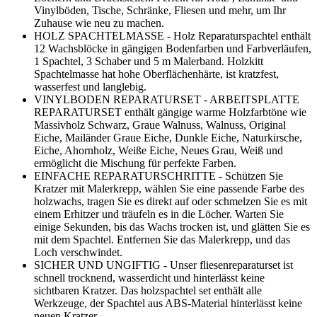
Vinylböden, Tische, Schränke, Fliesen und mehr, um Ihr
Zuhause wie neu zu machen.
HOLZ SPACHTELMASSE - Holz Reparaturspachtel enthält
12 Wachsblöcke in gängigen Bodenfarben und Farbverläufen,
1 Spachtel, 3 Schaber und 5 m Malerband. Holzkitt
Spachtelmasse hat hohe Oberflächenhärte, ist kratzfest,
wasserfest und langlebig.
VINYLBODEN REPARATURSET - ARBEITSPLATTE
REPARATURSET enthält gängige warme Holzfarbtöne wie
Massivholz Schwarz, Graue Walnuss, Walnuss, Original
Eiche, Mailänder Graue Eiche, Dunkle Eiche, Naturkirsche,
Eiche, Ahornholz, Weiße Eiche, Neues Grau, Weiß und
ermöglicht die Mischung für perfekte Farben.
EINFACHE REPARATURSCHRITTE - Schützen Sie
Kratzer mit Malerkrepp, wählen Sie eine passende Farbe des
holzwachs, tragen Sie es direkt auf oder schmelzen Sie es mit
einem Erhitzer und träufeln es in die Löcher. Warten Sie
einige Sekunden, bis das Wachs trocken ist, und glätten Sie es
mit dem Spachtel. Entfernen Sie das Malerkrepp, und das
Loch verschwindet.
SICHER UND UNGIFTIG - Unser fliesenreparaturset ist
schnell trocknend, wasserdicht und hinterlässt keine
sichtbaren Kratzer. Das holzspachtel set enthält alle
Werkzeuge, der Spachtel aus ABS-Material hinterlässt keine
neuen Kratzer.