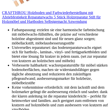
CRAFTHROU Holzboden und Farbwiederherstellung mit
Abriebfestigkeit Reparaturwachs 5 Stück Holzreparatur Stift für
Holzmöbel und Hartboden Selbstgemacht Anwendung
Farbanpassung: erzielen sie eine harmonische farbmischung
mit möbelwachs-füllstiften, die präzise auf verschiedene
holztöne abgestimmt sind und für neuen glanz sorgen;
möbellackstift, möbelausbesserungsstifte
Universelles reparaturset: das bodenreparaturwachs eignet
sich für hartholz-, laminat-, vinyl- und fertigparkettböden und
bietet eine lösung für kratzer in jedem raum. (set zur reparatur
von kratzern an holztischen und möbeln)
Verbesserte haltbarkeit: wachsreparaturstifte für möbel stärken
bodenoberflächen, machen sie widerstandsfähiger gegen
tägliche abnutzung und reduzieren den zukünftigen
pflegeaufwand; ausbesserungsmarker für holzbeize,
möbelbeizstifte
Keine vorkenntnisse erforderlich: mit dem lackstift und dem
holzmarker gelingt die ausbesserung einfach und sauber. dank
der klaren anleitung ist die reparatur kinderleicht – perfekt für
heimwerker und familien. auch geeignet zum entfernen von
kratzern auf holzmöbeln und zum ausbessern von kratzern auf
vinylböden