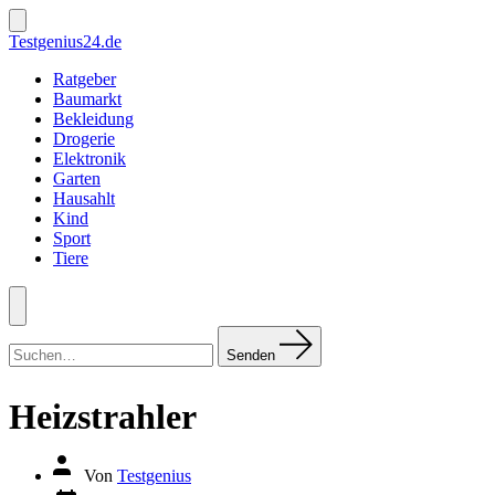
Zum
Inhalt
Suche
Testgenius24.de
ein-/ausblenden
springen
Ratgeber
Baumarkt
Bekleidung
Drogerie
Elektronik
Garten
Hausahlt
Kind
Sport
Tiere
Menü
Suchen
nach:
Senden
Heizstrahler
Autor
Von
Testgenius
des
Datum