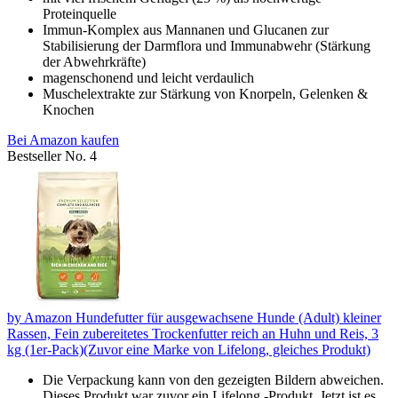
Proteinquelle
Immun-Komplex aus Mannanen und Glucanen zur
Stabilisierung der Darmflora und Immunabwehr (Stärkung
der Abwehrkräfte)
magenschonend und leicht verdaulich
Muschelextrakte zur Stärkung von Knorpeln, Gelenken &
Knochen
Bei Amazon kaufen
Bestseller No. 4
by Amazon Hundefutter für ausgewachsene Hunde (Adult) kleiner
Rassen, Fein zubereitetes Trockenfutter reich an Huhn und Reis, 3
kg (1er-Pack)(Zuvor eine Marke von Lifelong, gleiches Produkt)
Die Verpackung kann von den gezeigten Bildern abweichen.
Dieses Produkt war zuvor ein Lifelong -Produkt. Jetzt ist es