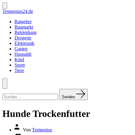
Zum
Inhalt
Suche
Testgenius24.de
ein-/ausblenden
springen
Ratgeber
Baumarkt
Bekleidung
Drogerie
Elektronik
Garten
Hausahlt
Kind
Sport
Tiere
Menü
Suchen
nach:
Senden
Hunde Trockenfutter
Autor
Von
Testgenius
des
Datum