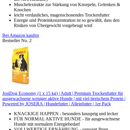
Muschelextrakte zur Stärkung von Knorpeln, Gelenken &
Knochen
leicht verdauliches, magenschonendes Trockenfutter
Energie und Proteinkonzentration ist so gewählt, dass den
Risiken von Übergewicht vorgebeugt wird
Bei Amazon kaufen
Bestseller No. 2
JosiDog Economy (1 x 15 kg) | Adult | Premium Trockenfutter für
ausgewachsene weniger aktive Hunde | mit viel tierischem Protein |
Powered by JOSERA | Hundefutter | Alleinfutter | 1er Pack
KNACKIGE HAPPEN - besonders knusprig und lecker
FÜR NORMAL AKTIVE HUNDE - für ausgewachsene
Hunde mit normalem Energiebedarf
VOLLWERTIGE ERNÄHRUNG - versorgt Ihren