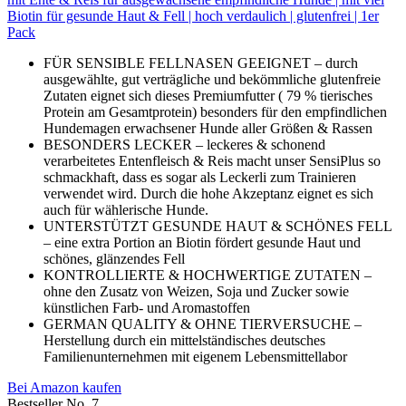
Biotin für gesunde Haut & Fell | hoch verdaulich | glutenfrei | 1er
Pack
FÜR SENSIBLE FELLNASEN GEEIGNET – durch
ausgewählte, gut verträgliche und bekömmliche glutenfreie
Zutaten eignet sich dieses Premiumfutter ( 79 % tierisches
Protein am Gesamtprotein) besonders für den empfindlichen
Hundemagen erwachsener Hunde aller Größen & Rassen
BESONDERS LECKER – leckeres & schonend
verarbeitetes Entenfleisch & Reis macht unser SensiPlus so
schmackhaft, dass es sogar als Leckerli zum Trainieren
verwendet wird. Durch die hohe Akzeptanz eignet es sich
auch für wählerische Hunde.
UNTERSTÜTZT GESUNDE HAUT & SCHÖNES FELL
– eine extra Portion an Biotin fördert gesunde Haut und
schönes, glänzendes Fell
KONTROLLIERTE & HOCHWERTIGE ZUTATEN –
ohne den Zusatz von Weizen, Soja und Zucker sowie
künstlichen Farb- und Aromastoffen
GERMAN QUALITY & OHNE TIERVERSUCHE –
Herstellung durch ein mittelständisches deutsches
Familienunternehmen mit eigenem Lebensmittellabor
Bei Amazon kaufen
Bestseller No. 7