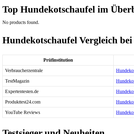
Top Hundekotschaufel im Überb
No products found.
Hundekotschaufel Vergleich bei
Prüfinstitution
Verbraucherzentrale
Hundekots
TestMagazin
Hundekot
Expertentesten.de
Hundekots
Produkttest24.com
Hundekot
YouTube Reviews
Hundekot
Testsieger und Neuheiten