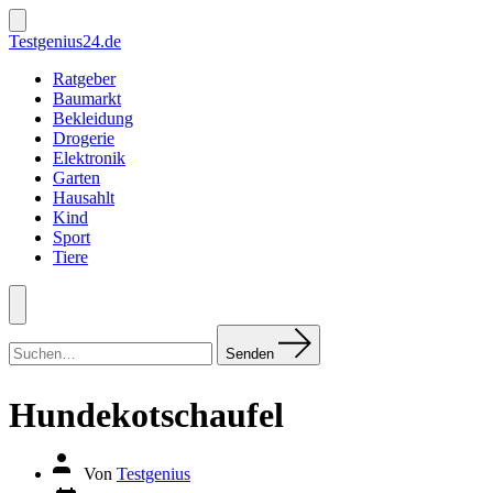
Zum
Inhalt
Suche
Testgenius24.de
ein-/ausblenden
springen
Ratgeber
Baumarkt
Bekleidung
Drogerie
Elektronik
Garten
Hausahlt
Kind
Sport
Tiere
Menü
Suchen
nach:
Senden
Hundekotschaufel
Autor
Von
Testgenius
des
Datum