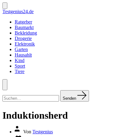
Zum
Inhalt
Suche
Testgenius24.de
ein-/ausblenden
springen
Ratgeber
Baumarkt
Bekleidung
Drogerie
Elektronik
Garten
Hausahlt
Kind
Sport
Tiere
Menü
Suchen
nach:
Senden
Induktionsherd
Autor
Von
Testgenius
des
Datum