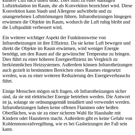
kühlere Luft nach unten sinkt. Dies führt zu einer ständigen
Luftzirkulation im Raum, die als Konvektion bezeichnet wird. Diese
Konvektion kann Staub und Allergene aufwirbeln und zu
unangenehmen Luftströmungen führen. Infrarotheizungen hingegen
erwärmen die Objekte im Raum, wodurch die Luft ruhig bleibt und
die Luftqualität verbessert wird.
Ein weiterer wichtiger Aspekt der Funktionsweise von
Infrarotheizungen ist ihre Effizienz. Da sie keine Luft bewegen und
direkt die Objekte im Raum erwärmen, wird weniger Energie
benötigt, um den Raum auf die gewünschte Temperatur zu bringen.
Dies führt zu einer höheren Energieeffizienz im Vergleich zu
herkömmlichen Heizsystemen. Außerdem können Infrarotheizungen
auch gezielt in bestimmten Bereichen eines Raumes eingesetzt
werden, was zu einer weiteren Reduzierung des Energieverbrauchs
führt.
Einige Menschen mögen sich fragen, ob Infrarotheizungen sicher
sind, da sie mit elektrischer Energie betrieben werden. Die Antwort
ist ja, solange sie ordnungsgemäß installiert und verwendet werden.
Infrarotheizungen haben keine offenen Flammen oder heißen
Oberflächen, was sie zu einer sicheren Wahl für Haushalte mit
Kindern oder Haustieren macht. Außerdem gibt es keine Gefahr von
Kohlenmonoxidvergiftung, wie es bei Gasheizungen der Fall sein
kann.