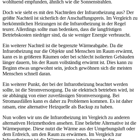
wohltuend empfunden, ähnlich wie die Sonnenstrahlen.
Doch wie sieht es mit den Nachteilen der Infrarotheizung aus? Der
größte Nachteil ist sicherlich der Anschaffungspreis. Im Vergleich zu
herkömmlichen Heizungen ist die Infrarotheizung in der Regel
teurer. Allerdings sollte man bedenken, dass die langfristigen
Betriebskosten niedriger sind, da sie weniger Energie verbraucht.
Ein weiterer Nachteil ist die begrenzte Wärmeabgabe. Da die
Infrarotheizung nur die Objekte und Menschen im Raum erwärmt,
kann es in größeren Räumen oder bei schlecht isolierten Gebäuden
länger dauern, bis der Raum vollständig erwärmt ist. Dies kann zu
Beginn etwas ungewohnt sein, jedoch gewöhnen sich die meisten
Menschen schnell daran.
Ein weiterer Punkt, der bei der Infrarotheizung beachtet werden
sollte, ist die Stromversorgung. Da sie elektrisch betrieben wird, ist
sie abhängig von einer zuverlässigen Stromversorgung. Bei
Stromausfällen kann es daher zu Problemen kommen. Es ist daher
ratsam, eine alternative Heizquelle als Backup zu haben.
Nun wollen wir uns die Infrarotheizung im Vergleich zu anderen
alternativen Heizmethoden ansehen. Eine beliebte Alternative ist die
Wärmepumpe. Diese nutzt die Wärme aus der Umgebungsluft oder
dem Erdreich, um den Raum zu erwärmen. Im Vergleich zur
Infrarotheizung ist die Wärmepumpe jedoch teurer in der