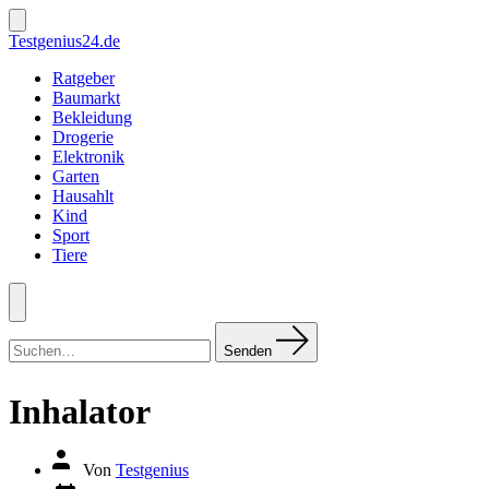
Zum
Inhalt
Suche
Testgenius24.de
ein-/ausblenden
springen
Ratgeber
Baumarkt
Bekleidung
Drogerie
Elektronik
Garten
Hausahlt
Kind
Sport
Tiere
Menü
Suchen
nach:
Senden
Inhalator
Autor
Von
Testgenius
des
Datum