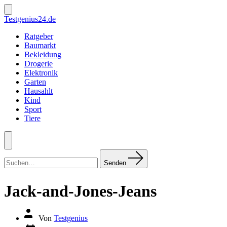
Zum
Inhalt
Suche
Testgenius24.de
ein-/ausblenden
springen
Ratgeber
Baumarkt
Bekleidung
Drogerie
Elektronik
Garten
Hausahlt
Kind
Sport
Tiere
Menü
Suchen
nach:
Senden
Jack-and-Jones-Jeans
Autor
Von
Testgenius
des
Datum