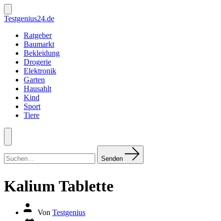
Zum
Inhalt
Suche
Testgenius24.de
ein-/ausblenden
springen
Ratgeber
Baumarkt
Bekleidung
Drogerie
Elektronik
Garten
Hausahlt
Kind
Sport
Tiere
Menü
Suchen
nach:
Senden
Kalium Tablette
Autor
Von
Testgenius
des
Datum