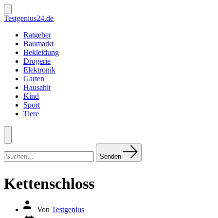
Zum
Inhalt
Suche
Testgenius24.de
ein-/ausblenden
springen
Ratgeber
Baumarkt
Bekleidung
Drogerie
Elektronik
Garten
Hausahlt
Kind
Sport
Tiere
Menü
Suchen
nach:
Senden
Kettenschloss
Autor
Von
Testgenius
des
Datum