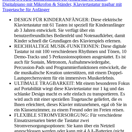
Digitalpiano mit Mikrofon & Ständer, Klaviertastatur tragbar mit
Tragetasche für Anfänger
DESIGN FÜR KINDERANFÄNGER: Diese elektrische
Klaviertastatur mit 61 Tasten ist speziell für Kinderanfänger
ab 3 Jahren entwickelt. Sie verfügt über ein
benutzerfreundliches Bedienfeld und Notenaufkleber, damit
Kinder schnell die Grundlagen des Klavierspiels erlernen.
REICHHALTIGE MUSIK-FUNKTIONEN: Diese digitale
Tastatur ist mit 100 verschiedenen Rhythmen und Tönen, 10
Demo-Tracks und 5 Perkussionsoptionen ausgestattet. Es ist
auch für Sustain, Metronom, Aufnahmewiedergabe,
Percussion-Pads und Programmierfunktionen entwickelt, die
die musikalische Kreation unterstützen, mit einem Doppel-
Lautsprechersystem für ein immersives Musikerlebnis.
ULTIMALE TRAGBARKEIT: Mit einem besonderen Fokus
auf Portabilität wiegt diese Klaviertastatur nur 1 kg und das
schlanke Design macht es sehr einfach zu transportieren. Es
wird auch mit einer speziellen Tragetasche geliefert, die es
Ihnen erleichtert, dieses Klavier mitzunehmen, egal ob Sie in
ein Klassenzimmer, zu einem Freund oder im Freien reisen.
FLEXIBLE STROMVERSORGUNG: Für verschiedene
Einsatzszenarien bietet die Tastatur zwei
Stromversorgungsoptionen: Sie kann über ein Netzteil
angeschlossen werden oder kann mit 4 AA-Batterien (nicht