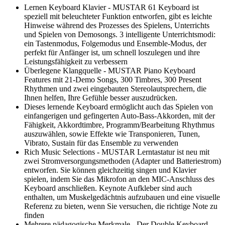
Lernen Keyboard Klavier - MUSTAR 61 Keyboard ist
speziell mit beleuchteter Funktion entworfen, gibt es leichte
Hinweise während des Prozesses des Spielens, Unterrichts
und Spielen von Demosongs. 3 intelligente Unterrichtsmodi:
ein Tastenmodus, Folgemodus und Ensemble-Modus, der
perfekt für Anfänger ist, um schnell loszulegen und ihre
Leistungsfähigkeit zu verbessern
Überlegene Klangquelle - MUSTAR Piano Keyboard
Features mit 21-Demo Songs, 300 Timbres, 300 Present
Rhythmen und zwei eingebauten Stereolautsprechern, die
Ihnen helfen, Ihre Gefühle besser auszudrücken.
Dieses lernende Keyboard ermöglicht auch das Spielen von
einfangerigen und gefingerten Auto-Bass-Akkorden, mit der
Fähigkeit, Akkordtimbre, Programm/Bearbeitung Rhythmus
auszuwählen, sowie Effekte wie Transponieren, Tunen,
Vibrato, Sustain für das Ensemble zu verwenden
Rich Music Selections - MUSTAR Lerntastatur ist neu mit
zwei Stromversorgungsmethoden (Adapter und Batteriestrom)
entworfen. Sie können gleichzeitig singen und Klavier
spielen, indem Sie das Mikrofon an den MIC-Anschluss des
Keyboard anschließen. Keynote Aufkleber sind auch
enthalten, um Muskelgedächtnis aufzubauen und eine visuelle
Referenz zu bieten, wenn Sie versuchen, die richtige Note zu
finden
Mehrere pädagogische Merkmale - Der Double Keyboard