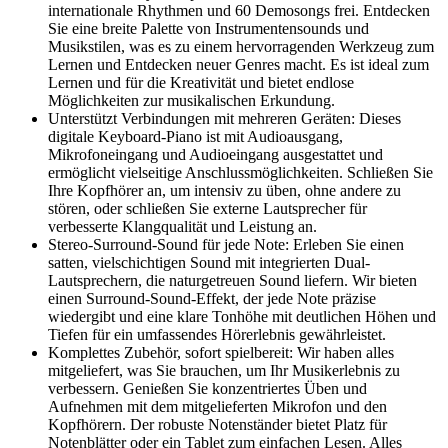
internationale Rhythmen und 60 Demosongs frei. Entdecken
Sie eine breite Palette von Instrumentensounds und
Musikstilen, was es zu einem hervorragenden Werkzeug zum
Lernen und Entdecken neuer Genres macht. Es ist ideal zum
Lernen und für die Kreativität und bietet endlose
Möglichkeiten zur musikalischen Erkundung.
Unterstützt Verbindungen mit mehreren Geräten: Dieses
digitale Keyboard-Piano ist mit Audioausgang,
Mikrofoneingang und Audioeingang ausgestattet und
ermöglicht vielseitige Anschlussmöglichkeiten. Schließen Sie
Ihre Kopfhörer an, um intensiv zu üben, ohne andere zu
stören, oder schließen Sie externe Lautsprecher für
verbesserte Klangqualität und Leistung an.
Stereo-Surround-Sound für jede Note: Erleben Sie einen
satten, vielschichtigen Sound mit integrierten Dual-
Lautsprechern, die naturgetreuen Sound liefern. Wir bieten
einen Surround-Sound-Effekt, der jede Note präzise
wiedergibt und eine klare Tonhöhe mit deutlichen Höhen und
Tiefen für ein umfassendes Hörerlebnis gewährleistet.
Komplettes Zubehör, sofort spielbereit: Wir haben alles
mitgeliefert, was Sie brauchen, um Ihr Musikerlebnis zu
verbessern. Genießen Sie konzentriertes Üben und
Aufnehmen mit dem mitgelieferten Mikrofon und den
Kopfhörern. Der robuste Notenständer bietet Platz für
Notenblätter oder ein Tablet zum einfachen Lesen. Alles