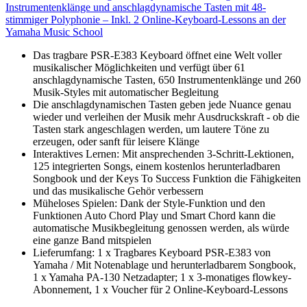
Instrumentenklänge und anschlagdynamische Tasten mit 48-
stimmiger Polyphonie – Inkl. 2 Online-Keyboard-Lessons an der
Yamaha Music School
Das tragbare PSR-E383 Keyboard öffnet eine Welt voller
musikalischer Möglichkeiten und verfügt über 61
anschlagdynamische Tasten, 650 Instrumentenklänge und 260
Musik-Styles mit automatischer Begleitung
Die anschlagdynamischen Tasten geben jede Nuance genau
wieder und verleihen der Musik mehr Ausdruckskraft - ob die
Tasten stark angeschlagen werden, um lautere Töne zu
erzeugen, oder sanft für leisere Klänge
Interaktives Lernen: Mit ansprechenden 3-Schritt-Lektionen,
125 integrierten Songs, einem kostenlos herunterladbaren
Songbook und der Keys To Success Funktion die Fähigkeiten
und das musikalische Gehör verbessern
Müheloses Spielen: Dank der Style-Funktion und den
Funktionen Auto Chord Play und Smart Chord kann die
automatische Musikbegleitung genossen werden, als würde
eine ganze Band mitspielen
Lieferumfang: 1 x Tragbares Keyboard PSR-E383 von
Yamaha / Mit Notenablage und herunterladbarem Songbook,
1 x Yamaha PA-130 Netzadapter; 1 x 3-monatiges flowkey-
Abonnement, 1 x Voucher für 2 Online-Keyboard-Lessons