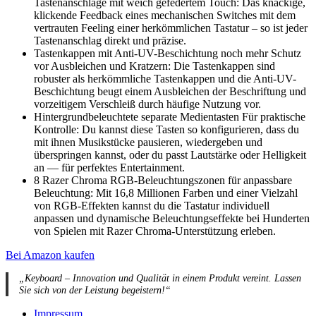
Tastenanschläge mit weich gefedertem Touch: Das knackige,
klickende Feedback eines mechanischen Switches mit dem
vertrauten Feeling einer herkömmlichen Tastatur – so ist jeder
Tastenanschlag direkt und präzise.
Tastenkappen mit Anti-UV-Beschichtung noch mehr Schutz
vor Ausbleichen und Kratzern: Die Tastenkappen sind
robuster als herkömmliche Tastenkappen und die Anti-UV-
Beschichtung beugt einem Ausbleichen der Beschriftung und
vorzeitigem Verschleiß durch häufige Nutzung vor.
Hintergrundbeleuchtete separate Medientasten Für praktische
Kontrolle: Du kannst diese Tasten so konfigurieren, dass du
mit ihnen Musikstücke pausieren, wiedergeben und
überspringen kannst, oder du passt Lautstärke oder Helligkeit
an — für perfektes Entertainment.
8 Razer Chroma RGB-Beleuchtungszonen für anpassbare
Beleuchtung: Mit 16,8 Millionen Farben und einer Vielzahl
von RGB-Effekten kannst du die Tastatur individuell
anpassen und dynamische Beleuchtungseffekte bei Hunderten
von Spielen mit Razer Chroma-Unterstützung erleben.
Bei Amazon kaufen
„Keyboard – Innovation und Qualität in einem Produkt vereint. Lassen
Sie sich von der Leistung begeistern!“
Impressum