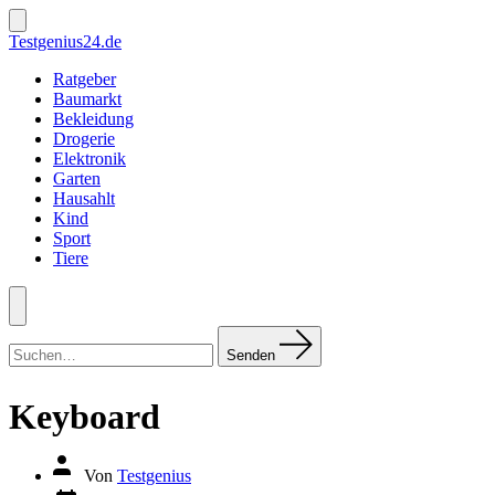
Zum
Inhalt
Suche
Testgenius24.de
ein-/ausblenden
springen
Ratgeber
Baumarkt
Bekleidung
Drogerie
Elektronik
Garten
Hausahlt
Kind
Sport
Tiere
Menü
Suchen
nach:
Senden
Keyboard
Autor
Von
Testgenius
des
Datum