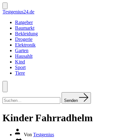
Zum
Inhalt
Suche
Testgenius24.de
ein-/ausblenden
springen
Ratgeber
Baumarkt
Bekleidung
Drogerie
Elektronik
Garten
Hausahlt
Kind
Sport
Tiere
Menü
Suchen
nach:
Senden
Kinder Fahrradhelm
Autor
Von
Testgenius
des
Datum