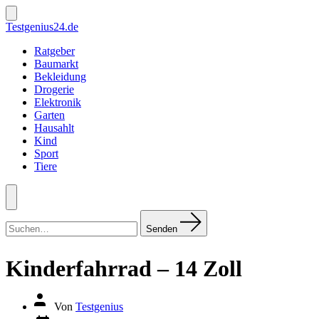
Zum
Inhalt
Suche
Testgenius24.de
ein-/ausblenden
springen
Ratgeber
Baumarkt
Bekleidung
Drogerie
Elektronik
Garten
Hausahlt
Kind
Sport
Tiere
Menü
Suchen
nach:
Senden
Kinderfahrrad – 14 Zoll
Autor
Von
Testgenius
des
Datum