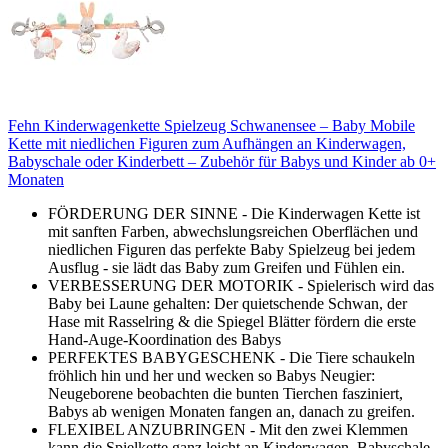
Fehn Kinderwagenkette Spielzeug Schwanensee – Baby Mobile
Kette mit niedlichen Figuren zum Aufhängen an Kinderwagen,
Babyschale oder Kinderbett – Zubehör für Babys und Kinder ab 0+
Monaten
FÖRDERUNG DER SINNE - Die Kinderwagen Kette ist
mit sanften Farben, abwechslungsreichen Oberflächen und
niedlichen Figuren das perfekte Baby Spielzeug bei jedem
Ausflug - sie lädt das Baby zum Greifen und Fühlen ein.
VERBESSERUNG DER MOTORIK - Spielerisch wird das
Baby bei Laune gehalten: Der quietschende Schwan, der
Hase mit Rasselring & die Spiegel Blätter fördern die erste
Hand-Auge-Koordination des Babys
PERFEKTES BABYGESCHENK - Die Tiere schaukeln
fröhlich hin und her und wecken so Babys Neugier:
Neugeborene beobachten die bunten Tierchen fasziniert,
Babys ab wenigen Monaten fangen an, danach zu greifen.
FLEXIBEL ANZUBRINGEN - Mit den zwei Klemmen
kann die Spielkette ganz leicht an Kinderwagen, Babyschale,