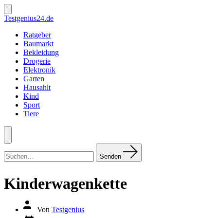
Zum
Inhalt
Suche
Testgenius24.de
ein-/ausblenden
springen
Ratgeber
Baumarkt
Bekleidung
Drogerie
Elektronik
Garten
Hausahlt
Kind
Sport
Tiere
Menü
Suchen
nach:
Senden
Kinderwagenkette
Autor
Von
Testgenius
des
Datum