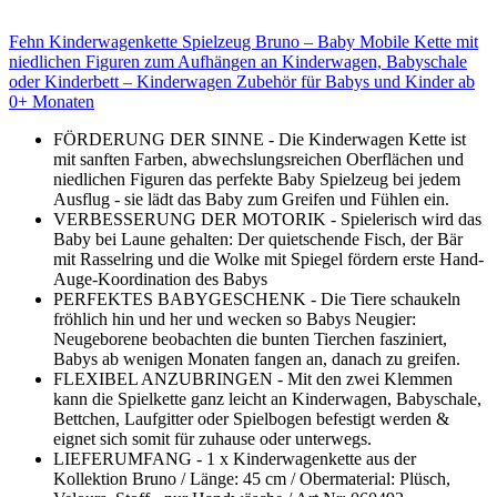
Fehn Kinderwagenkette Spielzeug Bruno – Baby Mobile Kette mit
niedlichen Figuren zum Aufhängen an Kinderwagen, Babyschale
oder Kinderbett – Kinderwagen Zubehör für Babys und Kinder ab
0+ Monaten
FÖRDERUNG DER SINNE - Die Kinderwagen Kette ist
mit sanften Farben, abwechslungsreichen Oberflächen und
niedlichen Figuren das perfekte Baby Spielzeug bei jedem
Ausflug - sie lädt das Baby zum Greifen und Fühlen ein.
VERBESSERUNG DER MOTORIK - Spielerisch wird das
Baby bei Laune gehalten: Der quietschende Fisch, der Bär
mit Rasselring und die Wolke mit Spiegel fördern erste Hand-
Auge-Koordination des Babys
PERFEKTES BABYGESCHENK - Die Tiere schaukeln
fröhlich hin und her und wecken so Babys Neugier:
Neugeborene beobachten die bunten Tierchen fasziniert,
Babys ab wenigen Monaten fangen an, danach zu greifen.
FLEXIBEL ANZUBRINGEN - Mit den zwei Klemmen
kann die Spielkette ganz leicht an Kinderwagen, Babyschale,
Bettchen, Laufgitter oder Spielbogen befestigt werden &
eignet sich somit für zuhause oder unterwegs.
LIEFERUMFANG - 1 x Kinderwagenkette aus der
Kollektion Bruno / Länge: 45 cm / Obermaterial: Plüsch,