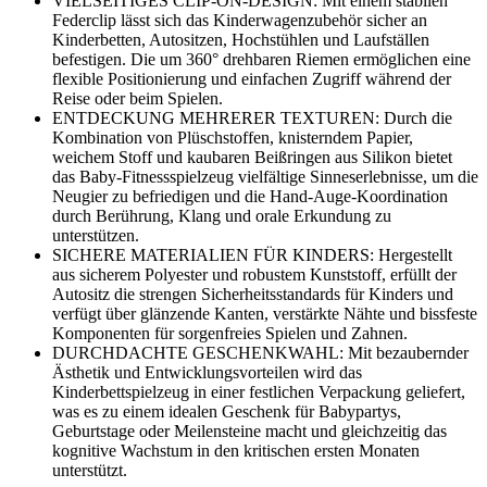
VIELSEITIGES CLIP-ON-DESIGN: Mit einem stabilen
Federclip lässt sich das Kinderwagenzubehör sicher an
Kinderbetten, Autositzen, Hochstühlen und Laufställen
befestigen. Die um 360° drehbaren Riemen ermöglichen eine
flexible Positionierung und einfachen Zugriff während der
Reise oder beim Spielen.
ENTDECKUNG MEHRERER TEXTUREN: Durch die
Kombination von Plüschstoffen, knisterndem Papier,
weichem Stoff und kaubaren Beißringen aus Silikon bietet
das Baby-Fitnessspielzeug vielfältige Sinneserlebnisse, um die
Neugier zu befriedigen und die Hand-Auge-Koordination
durch Berührung, Klang und orale Erkundung zu
unterstützen.
SICHERE MATERIALIEN FÜR KINDERS: Hergestellt
aus sicherem Polyester und robustem Kunststoff, erfüllt der
Autositz die strengen Sicherheitsstandards für Kinders und
verfügt über glänzende Kanten, verstärkte Nähte und bissfeste
Komponenten für sorgenfreies Spielen und Zahnen.
DURCHDACHTE GESCHENKWAHL: Mit bezaubernder
Ästhetik und Entwicklungsvorteilen wird das
Kinderbettspielzeug in einer festlichen Verpackung geliefert,
was es zu einem idealen Geschenk für Babypartys,
Geburtstage oder Meilensteine ​​macht und gleichzeitig das
kognitive Wachstum in den kritischen ersten Monaten
unterstützt.