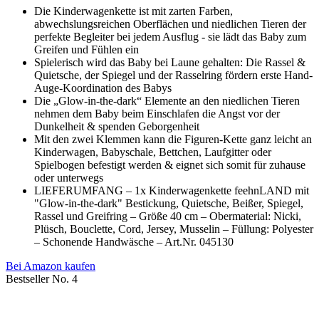
Die Kinderwagenkette ist mit zarten Farben,
abwechslungsreichen Oberflächen und niedlichen Tieren der
perfekte Begleiter bei jedem Ausflug - sie lädt das Baby zum
Greifen und Fühlen ein
Spielerisch wird das Baby bei Laune gehalten: Die Rassel &
Quietsche, der Spiegel und der Rasselring fördern erste Hand-
Auge-Koordination des Babys
Die „Glow-in-the-dark“ Elemente an den niedlichen Tieren
nehmen dem Baby beim Einschlafen die Angst vor der
Dunkelheit & spenden Geborgenheit
Mit den zwei Klemmen kann die Figuren-Kette ganz leicht an
Kinderwagen, Babyschale, Bettchen, Laufgitter oder
Spielbogen befestigt werden & eignet sich somit für zuhause
oder unterwegs
LIEFERUMFANG – 1x Kinderwagenkette feehnLAND mit
"Glow-in-the-dark" Bestickung, Quietsche, Beißer, Spiegel,
Rassel und Greifring – Größe 40 cm – Obermaterial: Nicki,
Plüsch, Bouclette, Cord, Jersey, Musselin – Füllung: Polyester
– Schonende Handwäsche – Art.Nr. 045130
Bei Amazon kaufen
Bestseller No. 4