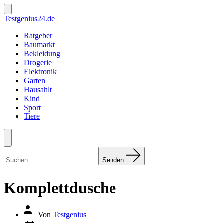
Zum
Inhalt
Suche
Testgenius24.de
ein-/ausblenden
springen
Ratgeber
Baumarkt
Bekleidung
Drogerie
Elektronik
Garten
Hausahlt
Kind
Sport
Tiere
Menü
Suchen
nach:
Senden
Komplettdusche
Autor
Von
Testgenius
des
Datum