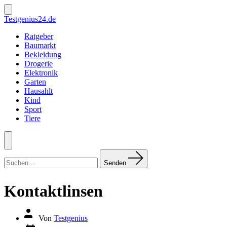
Zum
Inhalt
Suche
Testgenius24.de
ein-/ausblenden
springen
Ratgeber
Baumarkt
Bekleidung
Drogerie
Elektronik
Garten
Hausahlt
Kind
Sport
Tiere
Menü
Suchen
nach:
Senden
Kontaktlinsen
Autor
Von
Testgenius
des
Datum