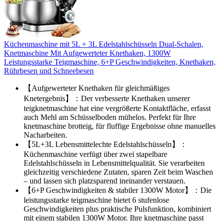
Küchenmaschine mit 5L + 3L Edelstahlschüsseln Dual-Schalen,
Knetmaschine Mit Aufgewerteter Knethaken, 1300W
Leistungsstarke Teigmaschine, 6+P Geschwindigkeiten, Knethaken,
Rührbesen und Schneebesen
【Aufgewerteter Knethaken für gleichmäßiges
Knetergebnis】：Der verbesserte Knethaken unserer
teigknetmaschine hat eine vergrößerte Kontaktfläche, erfasst
auch Mehl am Schüsselboden mühelos. Perfekt für Ihre
knetmaschine brotteig, für fluffige Ergebnisse ohne manuelles
Nacharbeiten.
【5L+3L Lebensmittelechte Edelstahlschüsseln】：
Küchenmaschine verfügt über zwei stapelbare
Edelstahlschüsseln in Lebensmittelqualität. Sie verarbeiten
gleichzeitig verschiedene Zutaten, sparen Zeit beim Waschen
– und lassen sich platzsparend ineinander verstauen.
【6+P Geschwindigkeiten & stabiler 1300W Motor】：Die
leistungsstarke teigmaschine bietet 6 stufenlose
Geschwindigkeiten plus praktische Pulsfunktion, kombiniert
mit einem stabilen 1300W Motor. Ihre knetmaschine passt