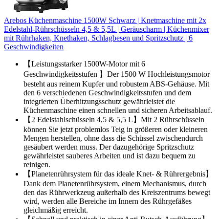
Arebos Küchenmaschine 1500W Schwarz | Knetmaschine mit 2x
Edelstahl-Rührschüsseln 4,5 & 5,5L | Geräuscharm | Küchenmixer
mit Rührhaken, Knethaken, Schlagbesen und Spritzschutz | 6
Geschwindigkeiten
【Leistungsstarker 1500W-Motor mit 6
Geschwindigkeitsstufen 】Der 1500 W Hochleistungsmotor
besteht aus reinem Kupfer und robustem ABS-Gehäuse. Mit
den 6 verschiedenen Geschwindigkeitsstufen und dem
integrierten Überhitzungsschutz gewährleistet die
Küchenmaschine einen schnellen und sicheren Arbeitsablauf.
【2 Edelstahlschüsseln 4,5 & 5,5 L】Mit 2 Rührschüsseln
können Sie jetzt problemlos Teig in größeren oder kleineren
Mengen herstellen, ohne dass die Schüssel zwischendurch
gesäubert werden muss. Der dazugehörige Spritzschutz
gewährleistet sauberes Arbeiten und ist dazu bequem zu
reinigen.
【Planetenrührsystem für das ideale Knet- & Rührergebnis】
Dank dem Planetenrührsystem, einem Mechanismus, durch
den das Rührwerkzeug außerhalb des Kreiszentrums bewegt
wird, werden alle Bereiche im Innern des Rührgefäßes
gleichmäßig erreicht.