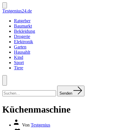
Zum
Inhalt
Suche
Testgenius24.de
ein-/ausblenden
springen
Ratgeber
Baumarkt
Bekleidung
Drogerie
Elektronik
Garten
Hausahlt
Kind
Sport
Tiere
Menü
Suchen
nach:
Senden
Küchenmaschine
Autor
Von
Testgenius
des
Datum