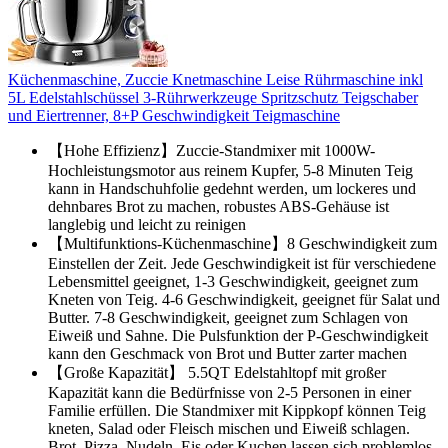
Küchenmaschine, Zuccie Knetmaschine Leise Rührmaschine inkl
5L Edelstahlschüssel 3-Rührwerkzeuge Spritzschutz Teigschaber
und Eiertrenner, 8+P Geschwindigkeit Teigmaschine
【Hohe Effizienz】Zuccie-Standmixer mit 1000W-
Hochleistungsmotor aus reinem Kupfer, 5-8 Minuten Teig
kann in Handschuhfolie gedehnt werden, um lockeres und
dehnbares Brot zu machen, robustes ABS-Gehäuse ist
langlebig und leicht zu reinigen
【Multifunktions-Küchenmaschine】8 Geschwindigkeit zum
Einstellen der Zeit. Jede Geschwindigkeit ist für verschiedene
Lebensmittel geeignet, 1-3 Geschwindigkeit, geeignet zum
Kneten von Teig. 4-6 Geschwindigkeit, geeignet für Salat und
Butter. 7-8 Geschwindigkeit, geeignet zum Schlagen von
Eiweiß und Sahne. Die Pulsfunktion der P-Geschwindigkeit
kann den Geschmack von Brot und Butter zarter machen
【Große Kapazität】 5.5QT Edelstahltopf mit großer
Kapazität kann die Bedürfnisse von 2-5 Personen in einer
Familie erfüllen. Die Standmixer mit Kippkopf können Teig
kneten, Salad oder Fleisch mischen und Eiweiß schlagen.
Brot, Pizza, Nudeln, Eis oder Kuchen lassen sich problemlos