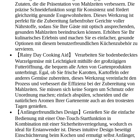
Zutaten, die die Präsentation von Mahlzeiten verbessern. Die
präzise Schneidefunktion sorgt für Konsistenz und fördert
gleichzeitig gesunde Essgewohnheiten. Dieses Werkzeug ist
perfekt für die Zubereitung farbenfroher Gerichte voller
Nährstoffe, sodass Sie Ihre Gäste mit optisch ansprechenden,
gesunden Mahlzeiten beeindrucken können. Erhöhen Sie Ihr
kulinarisches Erlebnis und machen Sie es einfacher, gesunde
Optionen mit diesem benutzerfreundlichen Küchenzubehör zu
servieren.
【Rainy Day Cooking Aid】 Verarbeiten Sie bodenbedecktes
Wurzelgemüse mit Leichtigkeit mithilfe der großzügigen
Futteröffnung, die bequem alle Arten von Gartenprodukten
unterbringt. Egal, ob Sie frische Karotten, Kartoffeln oder
anderes Gemüse zubereiten, dieses Werkzeug vereinfacht den
Prozess und verbessert die Effizienz bei der Zubereitung von
Mahlzeiten. Sie müssen sich keine Sorgen um Schmutz oder
Unordnung machen; einfach abspülen, schneiden und die
natürlichen Aromen Ihrer Gartenernte auch an den trostesten
Tagen genießen.
【Anfängerfreundliches Design】Genießen Sie die einfache
Bedienung mit einer One-Touch-Startfunktion in
Kombination mit einer Sicherheitsverriegelung, wodurch es
ideal für Erstanwender ist. Dieses intuitive Design beseitigt
Einschüchterung beim Kochen und ermutigt selbst Anfänger,