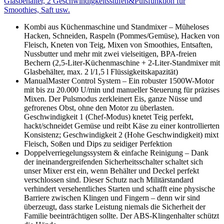
Glasbehälter, 2 Geschwindigkeitsstufen&Pulsfunktion für
Smoothies, Saft usw.
Kombi aus Küchenmaschine und Standmixer – Müheloses
Hacken, Schneiden, Raspeln (Pommes/Gemüse), Hacken von
Fleisch, Kneten von Teig, Mixen von Smoothies, Entsaften,
Nussbutter und mehr mit zwei vielseitigen, BPA-freien
Bechern (2,5-Liter-Küchenmaschine + 2-Liter-Standmixer mit
Glasbehälter, max. 2 l/1,5 l Flüssigkeitskapazität)
ManualMaster Control System – Ein robuster 1500W-Motor
mit bis zu 20.000 U/min und manueller Steuerung für präzises
Mixen. Der Pulsmodus zerkleinert Eis, ganze Nüsse und
gefrorenes Obst, ohne den Motor zu überlasten.
Geschwindigkeit 1 (Chef-Modus) knetet Teig perfekt,
hackt/schneidet Gemüse und reibt Käse zu einer kontrollierten
Konsistenz; Geschwindigkeit 2 (Hohe Geschwindigkeit) mixt
Fleisch, Soßen und Dips zu seidiger Perfektion
Doppelverriegelungssystem & einfache Reinigung – Dank
der ineinandergreifenden Sicherheitsschalter schaltet sich
unser Mixer erst ein, wenn Behälter und Deckel perfekt
verschlossen sind. Dieser Schutz nach Militärstandard
verhindert versehentliches Starten und schafft eine physische
Barriere zwischen Klingen und Fingern – denn wir sind
überzeugt, dass starke Leistung niemals die Sicherheit der
Familie beeinträchtigen sollte. Der ABS-Klingenhalter schützt